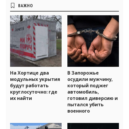
Боковые
ВАЖНО
виджеты
На Хортице два
В Запорожье
модульных укрытия
осудили мужчину,
будут работать
который поджег
круглосуточно: где
автомобиль,
их найти
готовил диверсию и
пытался убить
военного