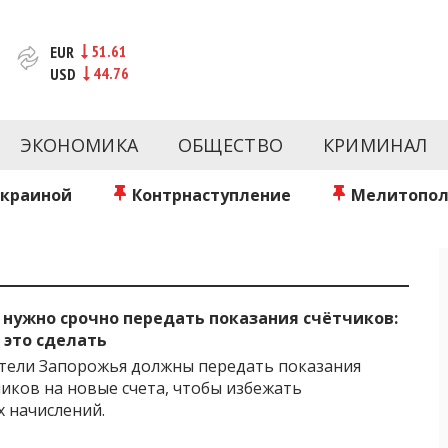
51.61
EUR
44.76
USD
новости за сегодня | inform.zp.ua
ртал и сайт новостей города Запорожья. Каждый день 
происшествия, спорта Запорожья и Украины. Фото и вид
ЭКОНОМИКА
ОБЩЕСТВО
КРИМИНАЛ
ой области за день. Информация и персоны Запорожья.
литику. Мы очень ценим наших читателей и отбираем 
о событиях города Запорожья и области.
Украиной
Контрнаступление
Мелитопол
нужно срочно передать показания счётчиков:
 это сделать
ители Запорожья должны передать показания
чиков на новые счета, чтобы избежать
 начислений.