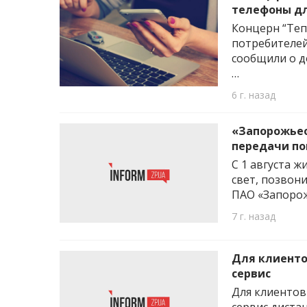
телефоны д
Концерн “Теп
потребителей
сообщили о д
…
6 г. назад
«Запорожьео
передачи по
С 1 августа 
свет, позвон
ПАО «Запорож
7 г. назад
Для клиенто
сервис
Для клиентов