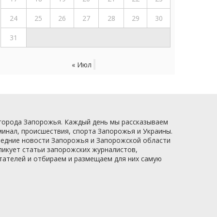
24
25
26
27
28
29
30
31
« Июл
 города Запорожья. Каждый день мы рассказываем
минал, происшествия, спорта Запорожья и Украины.
следние новости Запорожья и Запорожской области
ликует статьи запорожских журналистов,
итателей и отбираем и размещаем для них самую