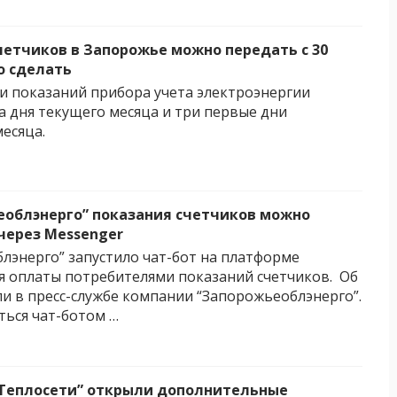
четчиков в Запорожье можно передать с 30
о сделать
и показаний прибора учета электроэнергии
а дня текущего месяца и три первые дни
есяца.
еоблэнерго” показания счетчиков можно
через Messenger
лэнерго” запустило чат-бот на платформе
я оплаты потребителями показаний счетчиков. Об
и в пресс-службе компании “Запорожьеоблэнерго”.
ться чат-ботом …
“Теплосети” открыли дополнительные