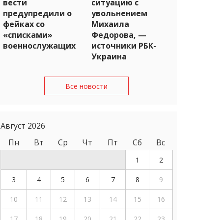
вести
ситуацию с
предупредили о
увольнением
фейках со
Михаила
«списками»
Федорова, —
военнослужащих
источники РБК-
Украина
Все новости
Август 2026
Пн
Вт
Ср
Чт
Пт
Сб
Вс
1
2
3
4
5
6
7
8
9
10
11
12
13
14
15
16
17
18
19
20
21
22
23