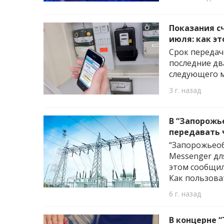
Показания с
июля: как эт
Срок передач
последние дв
следующего м
3 г. назад
В “Запорожь
передавать 
“Запорожьеоб
Messenger дл
этом сообщил
Как пользова
6 г. назад
В концерне 