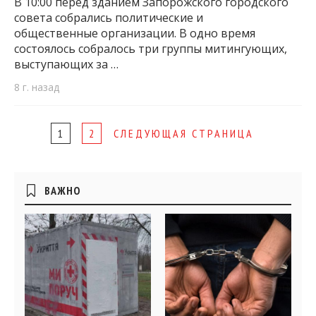
В 10:00 перед зданием Запорожского городского
совета собрались политические и
общественные организации. В одно время
состоялось собралось три группы митингующих,
выступающих за …
8 г. назад
Page
1
2
СЛЕДУЮЩАЯ СТРАНИЦА
navigation
Боковые
ВАЖНО
виджеты