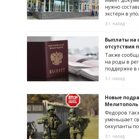
имеет докуме
нужно состав
экстерн в уп
3 г. назад
Выплаты на 
отсутствия 
Также сообща
на роды в ре
поддержке в с
3 г. назад
Новые подра
Мелитополь 
Федоров такж
уменьшает св
оккупанты по
3 г. назад