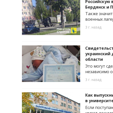
Российскую 
Бердянск и 
Также значит
военных лаге
3 г. назад
Свидетельст
украинский 
области
Это могут сд
независимо о
3 г. назад
Как выпускн
в университ
Если поступа