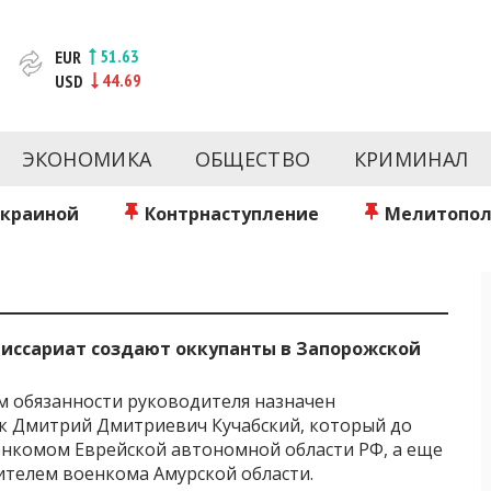
51.63
EUR
44.69
USD
новости за сегодня | inform.zp.ua
ртал и сайт новостей города Запорожья. Каждый день 
происшествия, спорта Запорожья и Украины. Фото и вид
ЭКОНОМИКА
ОБЩЕСТВО
КРИМИНАЛ
ой области за день. Информация и персоны Запорожья.
литику. Мы очень ценим наших читателей и отбираем 
о событиях города Запорожья и области.
Украиной
Контрнаступление
Мелитопол
иссариат создают оккупанты в Запорожской
 обязанности руководителя назначен
к Дмитрий Дмитриевич Кучабский, который до
енкомом Еврейской автономной области РФ, а еще
ителем военкома Амурской области.