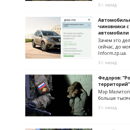
3 г. назад
Автомобильн
чиновники с
автомобили
Зачем это де
сейчас, до м
Inform.zp.ua.
3 г. назад
Федоров: “Р
территорий”
Мэр Мелитопо
больше тысяч
3 г. назад