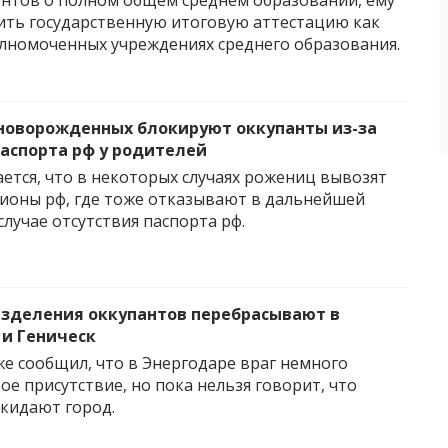
нтов о полном общем среднем образовании, ему
ить государственную итоговую аттестацию как
олномоченных учреждениях среднего образования.
новорожденных блокируют оккупанты из-за
паспорта рф у родителей
ется, что в некоторых случаях рожениц вывозят
гионы рф, где тоже отказывают в дальнейшей
лучае отсутствия паспорта рф.
зделения оккупантов перебрасывают в
и Геническ
е сообщил, что в Энергодаре враг немного
ое присутствие, но пока нельзя говорит, что
кидают город.