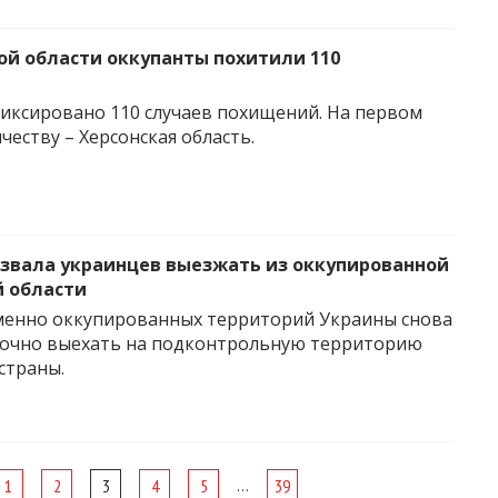
ой области оккупанты похитили 110
фиксировано 110 случаев похищений. На первом
честву – Херсонская область.
звала украинцев выезжать из оккупированной
 области
менно оккупированных территорий Украины снова
рочно выехать на подконтрольную территорию
страны.
…
1
2
3
4
5
39