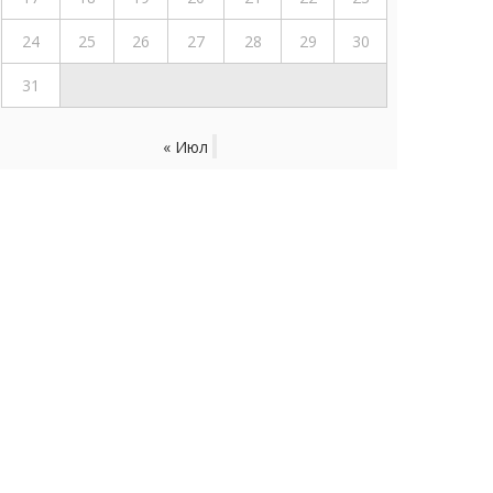
24
25
26
27
28
29
30
31
« Июл