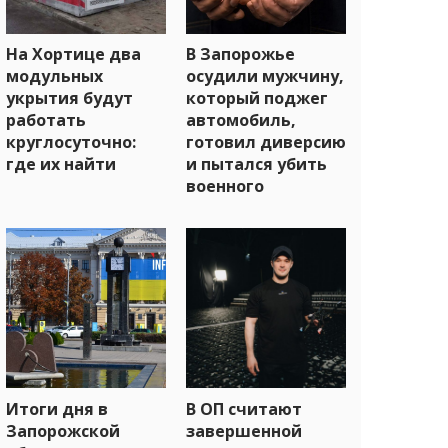
На Хортице два
В Запорожье
модульных
осудили мужчину,
укрытия будут
который поджег
работать
автомобиль,
круглосуточно:
готовил диверсию
где их найти
и пытался убить
военного
Итоги дня в
В ОП считают
Запорожской
завершенной