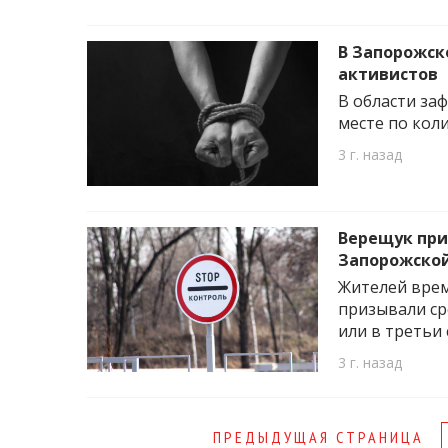
В Запорожск
активистов
В области за
месте по коли
3 г. назад
Верещук при
Запорожской
Жителей вре
призывали с
или в третьи 
3 г. назад
Page
ПРЕДЫДУЩАЯ СТРАНИЦА