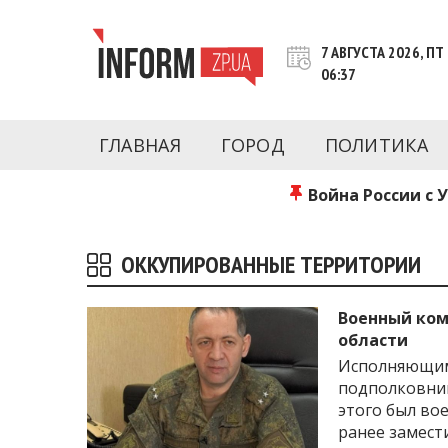
Перейти
к
7 АВГУСТА 2026, ПТ
контенту
06:37
Новости Запорожья | Онлайн главные свежие 
INFORM.ZP.UA – это информационный по
политики, экономики, культуры, криминал, 
ГЛАВНАЯ
ГОРОД
ПОЛИТИКА
последние новости Запорожья и Запорожск
журналистов, расследования и честную ана
Война России с 
ОККУПИРОВАННЫЕ ТЕРРИТОРИИ
Военный ком
области
Исполняющим
подполковни
этого был во
ранее замест