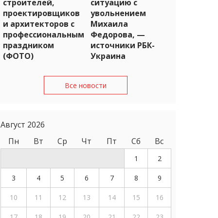
строителей,
ситуацию с
проектировщиков
увольнением
и архитекторов с
Михаила
профессиональным
Федорова, —
праздником
источники РБК-
(ФОТО)
Украина
Все новости
Август 2026
Пн
Вт
Ср
Чт
Пт
Сб
Вс
1
2
3
4
5
6
7
8
9
10
11
12
13
14
15
16
17
18
19
20
21
22
23