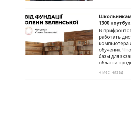
Школьникам 
1300 ноутбук
В прифронтов
работать дис
компьютера с
обучения. Чт
базы для экз
области прод
4 мес. назад