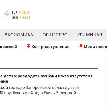
51.61
EUR
44.76
USD
новости за сегодня | inform.zp.ua
ртал и сайт новостей города Запорожья. Каждый день 
происшествия, спорта Запорожья и Украины. Фото и вид
ЭКОНОМИКА
ОБЩЕСТВО
КРИМИНАЛ
ой области за день. Информация и персоны Запорожья.
литику. Мы очень ценим наших читателей и отбираем 
о событиях города Запорожья и области.
Украиной
Контрнаступление
Мелитопол
е детям раздадут ноутбуки из-за отсутствия
ения
кой громаде Запорожской области детям
40 ноутбуков от Фонда Елены Зеленской.