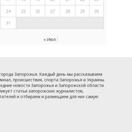
24
25
26
27
28
29
30
31
« Июл
 города Запорожья. Каждый день мы рассказываем
минал, происшествия, спорта Запорожья и Украины.
следние новости Запорожья и Запорожской области
ликует статьи запорожских журналистов,
итателей и отбираем и размещаем для них самую