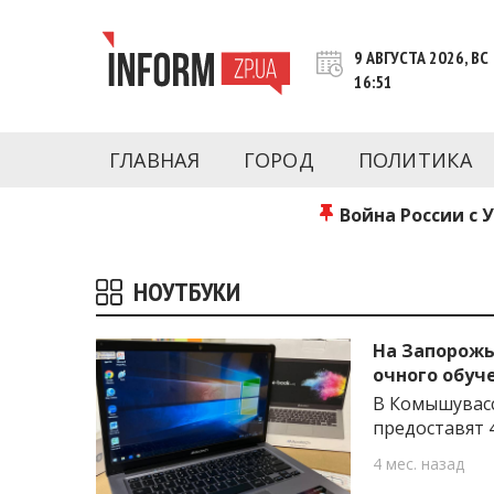
Перейти
к
9 АВГУСТА 2026, ВС
контенту
16:51
Новости Запорожья | Онлайн главные свежие 
INFORM.ZP.UA – это информационный по
политики, экономики, культуры, криминал, 
ГЛАВНАЯ
ГОРОД
ПОЛИТИКА
последние новости Запорожья и Запорожск
журналистов, расследования и честную ана
Война России с 
НОУТБУКИ
На Запорожь
очного обуч
В Комышувасс
предоставят 
4 мес. назад