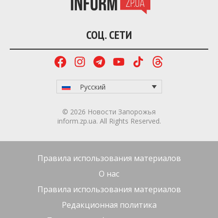
шесть локаций раскопок и демонтировала 25
незаконно установленных рекламных
конструкций.
Коммунальное предприятие «Запорожгорсвет» за
неделю заменило 66 ламп и 16 светильников,
отремонтировало еще 78, а также 21 шкаф
внешнего освещения. Выполнен ремонт
воздушных и кабельных линий, очищено 215 опор
от объявлений и отремонтировано 26 дорожных
знаков. Дополнительное освещение установлено
на пешеходных переходах по улицам Богдана
Хмельницкого и Петра Сагайдачного.
Также в горсовете продолжают упорядочивать
предпринимательскую деятельность. За неделю
проведено заседание рабочей группы, заключены
договоры на размещение торговли и временных
сооружений, обработаны обращения
предпринимателей и демонтирован один
незаконный объект.