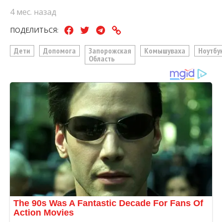
4 мес. назад
ПОДЕЛИТЬСЯ:
Дети
Допомога
Запорожская
Комышуваха
Ноутбу
Область