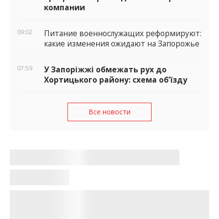
компании
09:02
Питание военнослужащих реформируют:
какие изменения ожидают на Запорожье
07:59
У Запоріжжі обмежать рух до
Хортицького району: схема об’їзду
Все новости
В Запорожье за неделю
отремонтировали более 5 тыс. кв. м
дорог
Щербина Оксана
•
15:17, 6 апреля 2026