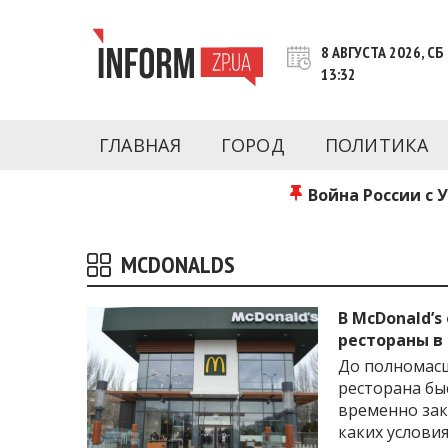
Перейти
к
8 АВГУСТА 2026, СБ
контенту
13:32
Новости Запорожья | Онлайн главные свежие 
INFORM.ZP.UA – это информационный по
политики, экономики, культуры, криминал, 
ГЛАВНАЯ
ГОРОД
ПОЛИТИКА
последние новости Запорожья и Запорожск
журналистов, расследования и честную ана
Война России с 
MCDONALDS
В McDonald’s
рестораны в
До полномасш
ресторана бы
временно зак
каких услови