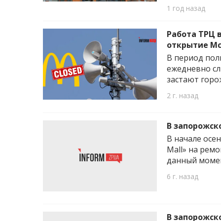
1 год назад
Работа ТРЦ 
открытие Mc
В период по
ежедневно сл
застают горож
2 г. назад
В запорожск
В начале осе
Mall» на рем
данный момен
6 г. назад
В запорожск