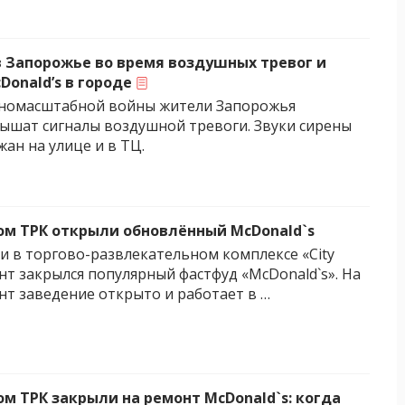
в Запорожье во время воздушных тревог и
Donald’s в городе
лномасштабной войны жители Запорожья
ышат сигналы воздушной тревоги. Звуки сирены
ан на улице и в ТЦ.
ом ТРК открыли обновлённый McDonald`s
ни в торгово-развлекательном комплексе «City
онт закрылся популярный фастфуд «McDonald`s». На
т заведение открыто и работает в …
ом ТРК закрыли на ремонт McDonald`s: когда