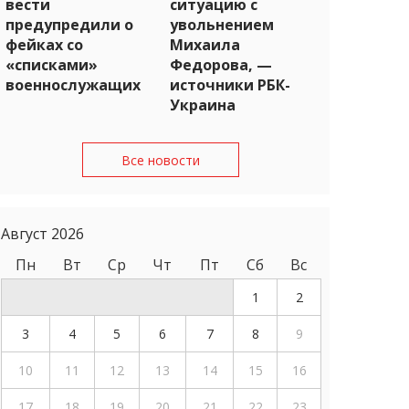
вести
ситуацию с
предупредили о
увольнением
фейках со
Михаила
«списками»
Федорова, —
военнослужащих
источники РБК-
Украина
Все новости
Август 2026
Пн
Вт
Ср
Чт
Пт
Сб
Вс
1
2
3
4
5
6
7
8
9
10
11
12
13
14
15
16
17
18
19
20
21
22
23