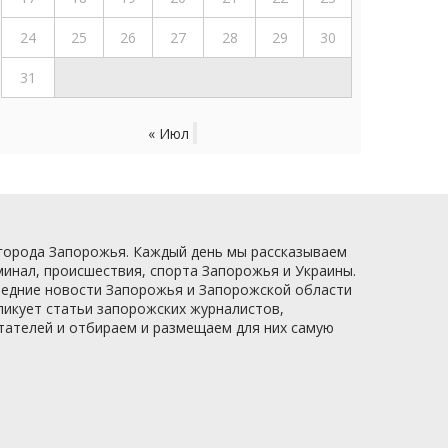
24
25
26
27
28
29
30
31
« Июл
 города Запорожья. Каждый день мы рассказываем
минал, происшествия, спорта Запорожья и Украины.
следние новости Запорожья и Запорожской области
ликует статьи запорожских журналистов,
итателей и отбираем и размещаем для них самую