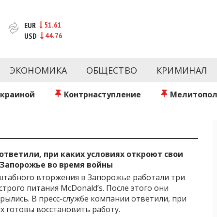
51.61
EUR
44.76
USD
новости за сегодня | inform.zp.ua
ртал и сайт новостей города Запорожья. Каждый день 
происшествия, спорта Запорожья и Украины. Фото и вид
ЭКОНОМИКА
ОБЩЕСТВО
КРИМИНАЛ
ой области за день. Информация и персоны Запорожья.
литику. Мы очень ценим наших читателей и отбираем 
о событиях города Запорожья и области.
Украиной
Контрнаступление
Мелитопол
 ответили, при каких условиях откроют свои
 Запорожье во время войны
табного вторжения в Запорожье работали три
строго питания McDonald’s. После этого они
рылись. В пресс-службе компании ответили, при
ях готовы восстановить работу.