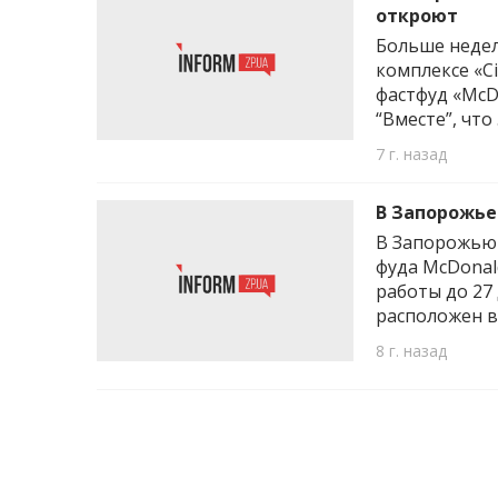
откроют
Больше недел
комплексе «C
фастфуд «McD
“Вместе”, что
7 г. назад
В Запорожье
В Запорожью 
фуда McDonal
работы до 27
расположен в
8 г. назад