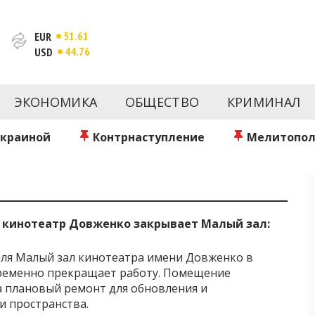
51.61
EUR
44.76
USD
новости за сегодня | inform.zp.ua
ртал и сайт новостей города Запорожья. Каждый день 
происшествия, спорта Запорожья и Украины. Фото и вид
ЭКОНОМИКА
ОБЩЕСТВО
КРИМИНАЛ
ой области за день. Информация и персоны Запорожья.
литику. Мы очень ценим наших читателей и отбираем 
о событиях города Запорожья и области.
Украиной
Контрнаступление
Мелитопол
 кинотеатр Довженко закрывает Малый зал:
реля Малый зал кинотеатра имени Довженко в
ременно прекращает работу. Помещение
 плановый ремонт для обновления и
 пространства.