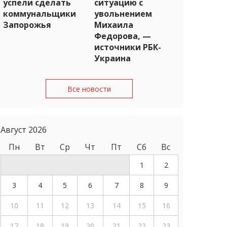
успели сделать
ситуацию с
коммунальщики
увольнением
Запорожья
Михаила
Федорова, —
источники РБК-
Украина
Все новости
Август 2026
Пн
Вт
Ср
Чт
Пт
Сб
Вс
1
2
3
4
5
6
7
8
9
10
11
12
13
14
15
16
17
18
19
20
21
22
23