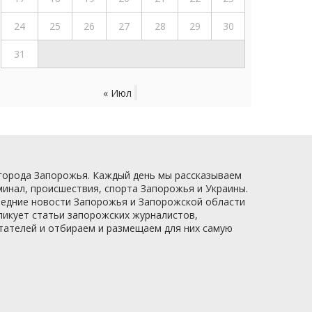
24
25
26
27
28
29
30
31
« Июл
 города Запорожья. Каждый день мы рассказываем
минал, происшествия, спорта Запорожья и Украины.
следние новости Запорожья и Запорожской области
ликует статьи запорожских журналистов,
итателей и отбираем и размещаем для них самую