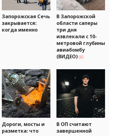
Запорожская Сечь
В Запорожской
закрывается:
области саперы
когда именно
три дня
извлекали с 10-
метровой глубины
авиабомбу
(ВИДЕО)
Дороги, мосты и
В ОП считают
разметка: что
завершенной