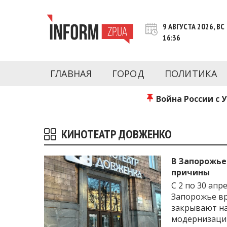
Перейти
к
9 АВГУСТА 2026, ВС
контенту
16:36
Новости Запорожья | Онлайн главные свежие 
INFORM.ZP.UA – это информационный по
политики, экономики, культуры, криминал, 
ГЛАВНАЯ
ГОРОД
ПОЛИТИКА
последние новости Запорожья и Запорожск
журналистов, расследования и честную ана
Война России с 
КИНОТЕАТР ДОВЖЕНКО
В Запорожье
причины
С 2 по 30 ап
Запорожье в
закрывают на
модернизации