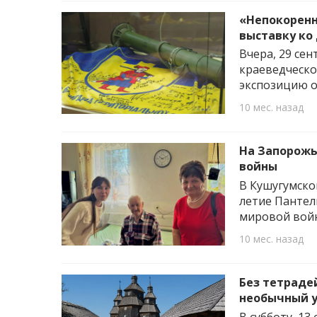
«Непокоренн
выставку ко
Вчера, 29 се
краеведческо
экспозицию о
10 мес. назад
На Запорожь
войны
В Кушугумско
летие Пантел
мировой вой
10 мес. назад
Без тетрадей
необычный у