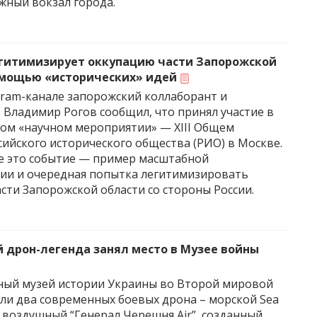
ный вокзал города.
егитимизирует оккупацию части Запорожской
омощью «исторических» идей
gram-канале запорожский коллаборант и
 Владимир Рогов сообщил, что принял участие в
ом «научном мероприятии» — XIII Общем
сийского исторического общества (РИО) в Москве.
е это событие — пример масштабной
ии и очередная попытка легитимизировать
сти Запорожской области со стороны России.
 дрон-легенда занял место в Музее войны
ный музей истории Украины во Второй мировой
ли два современных боевых дрона – морской Sea
и воздушный “Генерал Черешня Air”, созданный