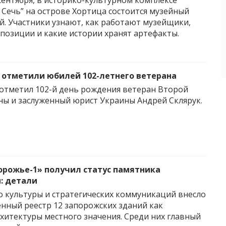
 сентября, в историко-культурном комплексе
 Сечь” на острове Хортица состоится музейный
ей. Участники узнают, как работают музейщики,
спозиции и какие истории хранят артефакты.
 отметили юбилей 102-летнего ветерана
отметил 102-й день рождения ветеран Второй
ы и заслуженный юрист Украины Андрей Склярук.
орожье-1» получил статус памятника
: детали
 культуры и стратегических коммуникаций внесло
енный реестр 12 запорожских зданий как
хитектуры местного значения. Среди них главный