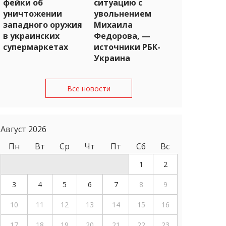
фейки об
ситуацию с
уничтожении
увольнением
западного оружия
Михаила
в украинских
Федорова, —
супермаркетах
источники РБК-
Украина
Все новости
Август 2026
Пн
Вт
Ср
Чт
Пт
Сб
Вс
1
2
3
4
5
6
7
8
9
10
11
12
13
14
15
16
17
18
19
20
21
22
23