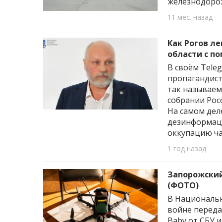
железнодорож
11 мес. назад
Как Рогов л
области с п
В своём Tele
пропагандист
так называем
собрании Рос
На самом дел
дезинформац
оккупацию ча
1 год назад
Запорожский
(ФОТО)
В Националь
войне переда
Baby от СБУ 