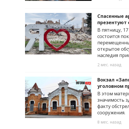
Спасенные а
презентуют 
В пятницу, 1
состоится по
перемещенные
открытое обс
наследия при
2 мес. назад
Вокзал «Запо
уголовном п
В этом матер
значимость з
факту обстре
сооружения.
8 мес. назад