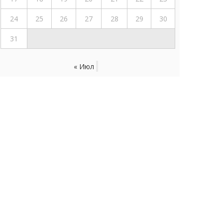
24
25
26
27
28
29
30
31
« Июл