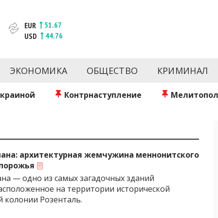
51.67
EUR
44.76
USD
новости за сегодня | inform.zp.ua
ртал и сайт новостей города Запорожья. Каждый день 
происшествия, спорта Запорожья и Украины. Фото и вид
ЭКОНОМИКА
ОБЩЕСТВО
КРИМИНАЛ
ой области за день. Информация и персоны Запорожья.
литику. Мы очень ценим наших читателей и отбираем 
о событиях города Запорожья и области.
Украиной
Контрнаступление
Мелитопол
ана: архитектурная жемчужина меннонитского
апорожья
на — одно из самых загадочных зданий
асположенное на территории исторической
 колонии Розенталь.