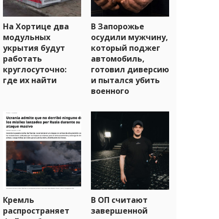
На Хортице два
В Запорожье
модульных
осудили мужчину,
укрытия будут
который поджег
работать
автомобиль,
круглосуточно:
готовил диверсию
где их найти
и пытался убить
военного
Кремль
В ОП считают
распространяет
завершенной