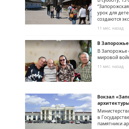
В субботу, 13
“Запорожская
урок для дет
создаются эк
11 мес. назад
В Запорожье
В Запорожье 
мировой войн
11 мес. назад
Вокзал «Зап
архитектуры
Министерство
в Государств
памятники ар