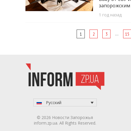
запорожским 
1 год назад
Page
…
1
2
3
15
navigation
Русский
© 2026 Новости Запорожья
inform.zp.ua. All Rights Reserved.