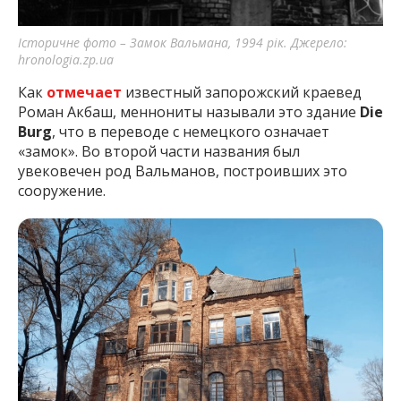
Історичне фото – Замок Вальмана, 1994 рік. Джерело:
hronologia.zp.ua
Как
отмечает
известный запорожский краевед
Роман Акбаш, меннониты называли это здание
Die
Burg
, что в переводе с немецкого означает
«замок». Во второй части названия был
увековечен род Вальманов, построивших это
сооружение.