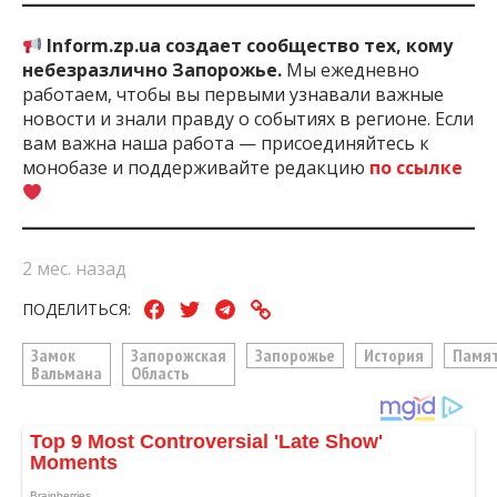
Inform.zp.ua создает сообщество тех, кому
небезразлично Запорожье.
Мы ежедневно
работаем, чтобы вы первыми узнавали важные
новости и знали правду о событиях в регионе. Если
вам важна наша работа — присоединяйтесь к
монобазе и поддерживайте редакцию
по ссылке
2 мес. назад
ПОДЕЛИТЬСЯ:
Замок
Запорожская
Запорожье
История
Памя
Вальмана
Область