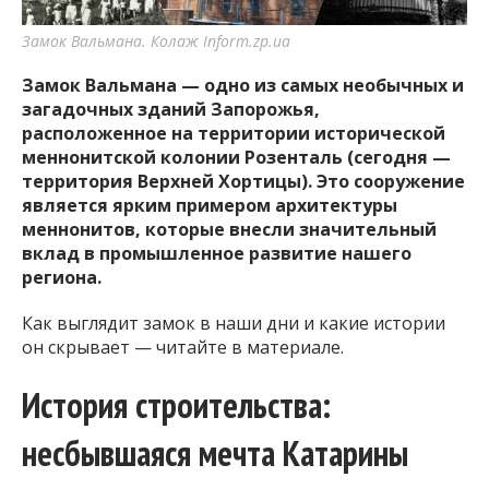
важную информацию о событиях
города Запорожья и области.
Замок Вальмана. Колаж Inform.zp.ua
Замок Вальмана — одно из самых необычных и
загадочных зданий Запорожья,
расположенное на территории исторической
меннонитской колонии Розенталь (сегодня —
территория Верхней Хортицы). Это сооружение
является ярким примером архитектуры
меннонитов, которые внесли значительный
вклад в промышленное развитие нашего
региона.
Как выглядит замок в наши дни и какие истории
он скрывает — читайте в материале.
История строительства:
несбывшаяся мечта Катарины