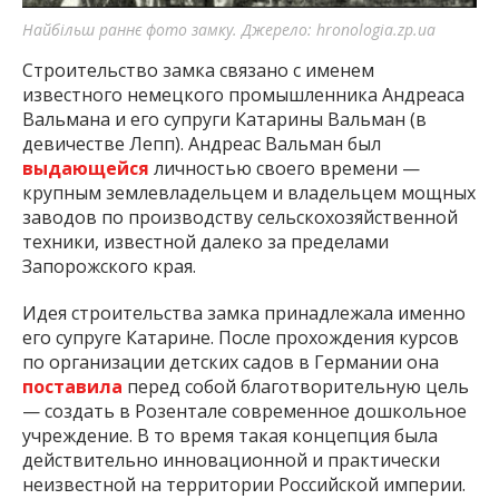
Найбільш раннє фото замку. Джерело: hronologia.zp.ua
Строительство замка связано с именем
известного немецкого промышленника Андреаса
Вальмана и его супруги Катарины Вальман (в
девичестве Лепп). Андреас Вальман был
выдающейся
личностью своего времени —
крупным землевладельцем и владельцем мощных
заводов по производству сельскохозяйственной
техники, известной далеко за пределами
Запорожского края.
Идея строительства замка принадлежала именно
его супруге Катарине. После прохождения курсов
по организации детских садов в Германии она
поставила
перед собой благотворительную цель
— создать в Розентале современное дошкольное
учреждение. В то время такая концепция была
действительно инновационной и практически
неизвестной на территории Российской империи.