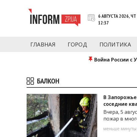
Перейти
к
6 АВГУСТА 2026, ЧТ
контенту
12:37
Новости Запорожья | Онлайн главные свежие 
INFORM.ZP.UA – это информационный по
политики, экономики, культуры, криминал, 
ГЛАВНАЯ
ГОРОД
ПОЛИТИКА
последние новости Запорожья и Запорожск
журналистов, расследования и честную ана
Война России с 
БАЛКОН
В Запорожье
соседние к
Вчера, 5 авг
пожар в мно
меньше минуты