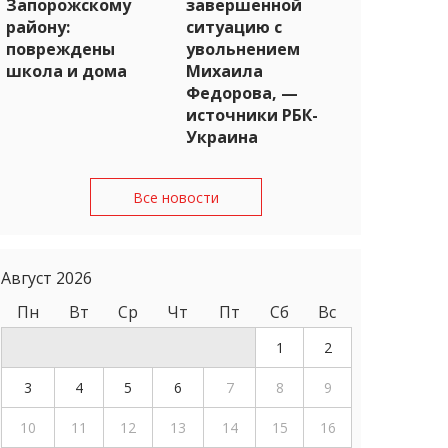
Запорожскому
завершенной
району:
ситуацию с
повреждены
увольнением
школа и дома
Михаила
Федорова, —
источники РБК-
Украина
Все новости
Август 2026
Пн
Вт
Ср
Чт
Пт
Сб
Вс
1
2
3
4
5
6
7
8
9
10
11
12
13
14
15
16