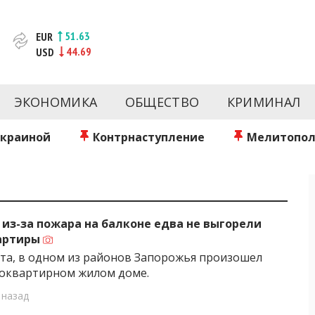
51.63
EUR
44.69
USD
новости за сегодня | inform.zp.ua
ртал и сайт новостей города Запорожья. Каждый день 
происшествия, спорта Запорожья и Украины. Фото и вид
ЭКОНОМИКА
ОБЩЕСТВО
КРИМИНАЛ
ой области за день. Информация и персоны Запорожья.
литику. Мы очень ценим наших читателей и отбираем 
о событиях города Запорожья и области.
Украиной
Контрнаступление
Мелитопол
 из-за пожара на балконе едва не выгорели
вартиры
уста, в одном из районов Запорожья произошел
гоквартирном жилом доме.
 назад