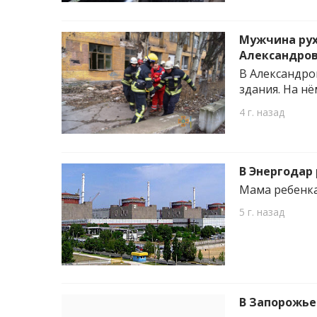
Мужчина рух
Александров
В Александро
здания. На н
4 г. назад
В Энергодар
Мама ребенка
5 г. назад
В Запорожье