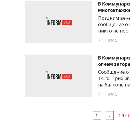
В Коммунарс
многоэтажк
Поздним вече
сообщение о 
никто не пост
7 г. назад
В Коммунарс
огнем загор
Сообщение о 
14:20. Прибыв
на балконе на
7 г. назад
Page
1
2
СЛЕ
navigation