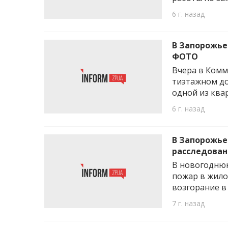
6 г. назад
В Запорожье
ФОТО
Вчера в Комм
тиэтажном до
одной из ква
6 г. назад
В Запорожье
расследован
В новогодню
пожар в жило
возгорание в
7 г. назад