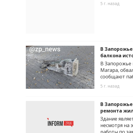
5 г. назад
В Запорожье
балкона ист
В Запорожье 
Магара, обва
сообщают паб
5 г. назад
В Запорожье
ремонта жи
Здание являе
несмотря на 
работы по за