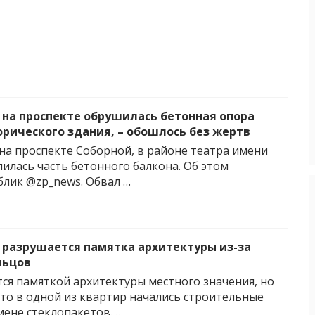
 на проспекте обрушилась бетонная опора
орического здания, – обошлось без жертв
на проспекте Соборной, в районе театра имени
лилась часть бетонного балкона. Об этом
лик @zp_news. Обвал …
 разрушается памятка архитектуры из-за
льцов
тся памяткой архитектуры местного значения, но
это в одной из квартир начались строительные
мене стеклопакетов. …