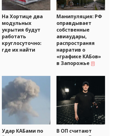
На Хортице два
Манипуляция: РФ
модульных
оправдывает
укрытия будут
собственные
работать
авиаудары,
круглосуточно:
распространяя
где их найти
нарратив о
«графике КАБов»
в Запорожье
Удар КАБами по
В ОП считают