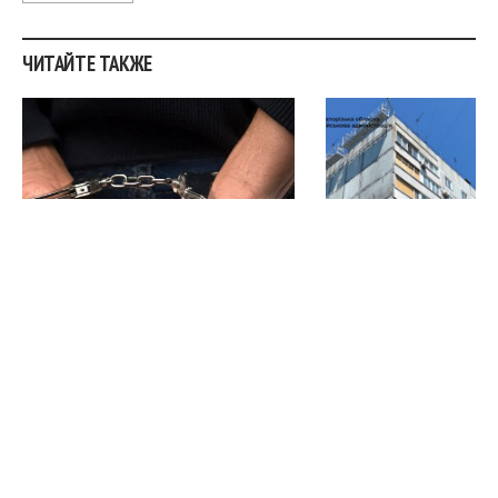
ЧИТАЙТЕ ТАКЖЕ
В Запорожье задержали
Восстановление д
мужчину, который поджёг
улице Вишневецк
автомобиль из-за
Запорожье: что у
конфликта с приятелем
сделано
дочери