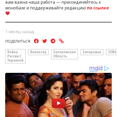
вам важна наша работа — присоединяйтесь к
монобазе и поддерживайте редакцию
по ссылке
1 месяц назад
ПОДЕЛИТЬСЯ:
Война
Волонтер
Запорожская
Запорожье
ЗОВА
России С
Область
Украиной