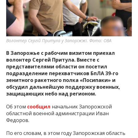
важную информацию о событиях
города Запорожья и области.
Волонтер Сергій Притула у Запоріжжі. Фото: ОВА
В Запорожье с рабочим визитом приехал
волонтер Сергей Притула. Вместе с
представителями области он посетил
подразделение перехватчиков БпЛА 39-го
зенитного ракетного полка «Посипаки» и
обсудил дальнейшую поддержку военных,
защищающих небо над регионом.
Об этом
сообщил
начальник Запорожской
областной военной администрации Иван
Федоров.
По его словам, в этом году Запорожская область