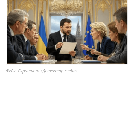
Фейк. Скриншот «Детектор медіа»
4 июня президент Владимир Зеленский
опубликовал
открытое письмо Владимиру
Путину, в котором предложил личную встречу в
третьей стране для обсуждения завершения
войны. На следующий день Путин заявил, что пока
не видит смысла в такой встрече. Позже Зеленский
отметил
, что его обращение, в частности это
письмо, достигло поставленной цели: оно