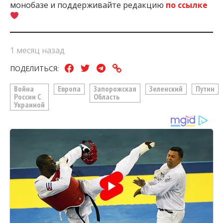
монобазе и поддерживайте редакцию
по ссылке
1 месяц назад
ПОДЕЛИТЬСЯ:
Война
Европа
Запорожская
Зеленский
Путин
России С
Область
Украиной