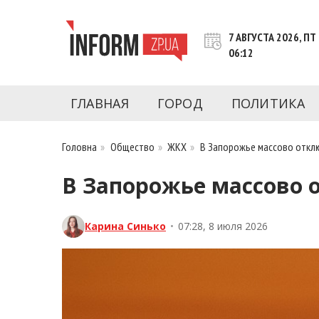
Перейти
к
7 АВГУСТА 2026, ПТ
контенту
06:12
Новости Запорожья | Онлайн главные свежие 
INFORM.ZP.UA – это информационный по
политики, экономики, культуры, криминал, 
ГЛАВНАЯ
ГОРОД
ПОЛИТИКА
последние новости Запорожья и Запорожск
журналистов, расследования и честную ана
Головна
»
Общество
»
ЖКХ
»
В Запорожье массово отклю
В Запорожье массово о
Карина Синько
•
07:28, 8 июля 2026