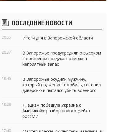
Боковые
ПОСЛЕДНИЕ НОВОСТИ
виджеты
20:55
Итоги дня в Запорожской области
20:37
В Запорожье предупредили о высоком
загрязнении воздуха: возможен
неприятный запах
18:45
В Запорожье осудили мужчину,
который поджег автомобиль, готовил
диверсию и пытался убить военного
18:29
«Нацизм победила Украина с
Америкой»: разбор нового фейка
россМИ
17:40
Мастер-классы, скульптуры и музыка: в