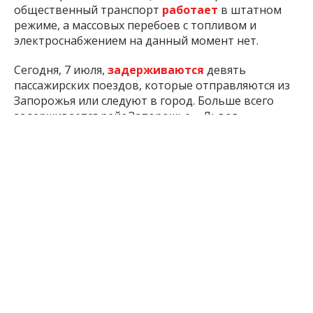
общественный транспорт
работает
в штатном
режиме, а массовых перебоев с топливом и
электроснабжением на данный момент нет.
Сегодня, 7 июля,
задерживаются
девять
пассажирских поездов, которые отправляются из
Запорожья или следуют в город. Больше всего
задерживается рейс Запорожье – Львов.
С 10:00 до 15:00 в Запорожье на территории
предприятия «СМАРТ ГРАНИТ»
проведут
плановые взрывные работы. Из-за этого жители
ближайших районов могут слышать сирены и
громкие взрывы.
Сегодня, 7 июля, в Запорожье общественный
транспорт будет
работать
с изменениями из-за
закрытия движения автобусов и троллейбусов
через плотину ДнепроГЭС, а также ремонтных
работ в районе автовокзала.