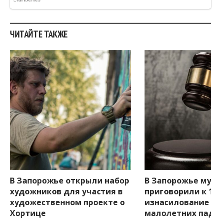
ЧИТАЙТЕ ТАКЖЕ
В Запорожье открыли набор
В Запорожье муж
художников для участия в
приговорили к 15 
художественном проекте о
изнасилование д
Хортице
малолетних падч