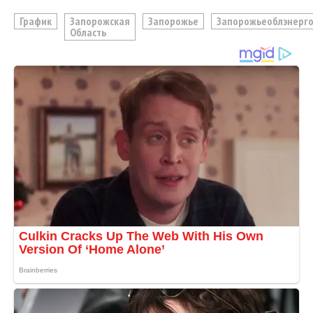
График
Запорожская
Запорожье
Запорожьеоблэнерг
Область