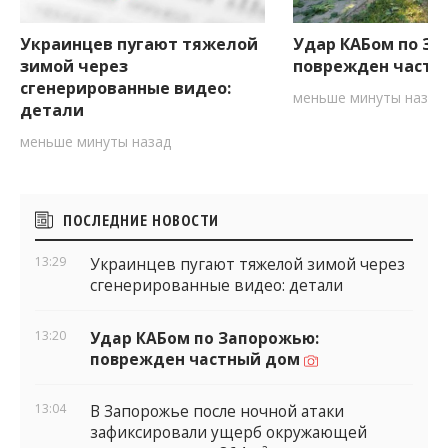
Украинцев пугают тяжелой
Удар КАБом по За
зимой через
поврежден частн
сгенерированные видео:
меньше минуты назад
детали
меньше минуты назад
Боковые
ПОСЛЕДНИЕ НОВОСТИ
виджеты
13:29
Украинцев пугают тяжелой зимой через
сгенерированные видео: детали
13:20
Удар КАБом по Запорожью:
поврежден частный дом
13:04
В Запорожье после ночной атаки
зафиксировали ущерб окружающей