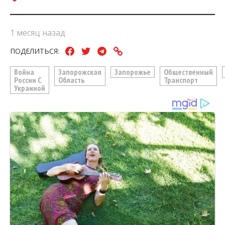
1 месяц назад
ПОДЕЛИТЬСЯ:
Война
Запорожская
Запорожье
Общественный
России С
Область
Транспорт
Украиной