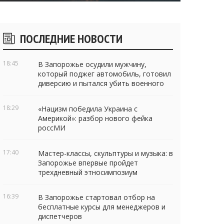
Боковые
ПОСЛЕДНИЕ НОВОСТИ
виджеты
18:45
В Запорожье осудили мужчину,
который поджег автомобиль, готовил
диверсию и пытался убить военного
18:29
«Нацизм победила Украина с
Америкой»: разбор нового фейка
россМИ
17:40
Мастер-классы, скульптуры и музыка: в
Запорожье впервые пройдет
трехдневный этносимпозиум
16:39
В Запорожье стартовал отбор на
бесплатные курсы для менеджеров и
диспетчеров