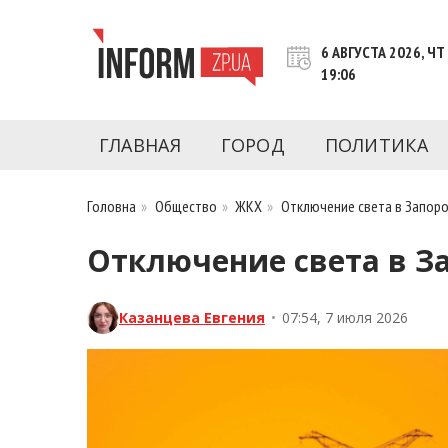
Перейти
к
6 АВГУСТА 2026, ЧТ
контенту
19:06
Новости Запорожья | Онлайн главные свежие 
INFORM.ZP.UA – это информационный по
политики, экономики, культуры, криминал, 
ГЛАВНАЯ
ГОРОД
ПОЛИТИКА
последние новости Запорожья и Запорожск
журналистов, расследования и честную ана
Головна
»
Общество
»
ЖКХ
»
Отключение света в Запоро
Отключение света в З
Казанцева Евгения
•
07:54, 7 июля 2026