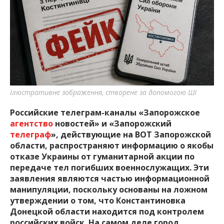
важную информацию о событиях
города Запорожья и области.
Ілюстративне зображення, створене за допомогою ШІ
Российские телеграм-каналы «Запорожское
агентство
новостей» и «Запорожский
телеграф
», действующие на ВОТ Запорожской
области, распространяют информацию о якобы
отказе Украины от гуманитарной акции по
передаче тел погибших военнослужащих. Эти
заявления являются частью информационной
манипуляции, поскольку основаны на ложном
утверждении о том, что Константиновка
Донецкой области находится под контролем
российских войск. На самом деле город