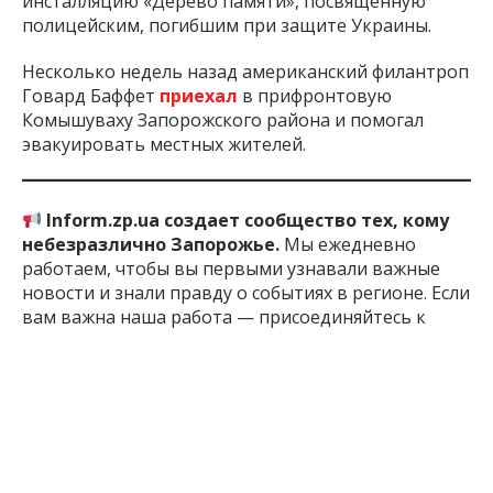
инсталляцию «Дерево памяти», посвященную
полицейским, погибшим при защите Украины.
Несколько недель назад американский филантроп
Говард Баффет
приехал
в прифронтовую
Комышуваху Запорожского района и помогал
эвакуировать местных жителей.
Inform.zp.ua создает сообщество тех, кому
небезразлично Запорожье.
Мы ежедневно
работаем, чтобы вы первыми узнавали важные
новости и знали правду о событиях в регионе. Если
вам важна наша работа — присоединяйтесь к
монобазе и поддерживайте редакцию
по ссылке
1 месяц назад
ПОДЕЛИТЬСЯ: