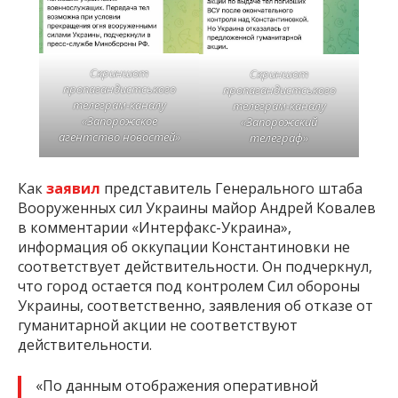
Скриншот
Скриншот
пропагандистського
пропагандистського
телеграм-каналу
телеграм-каналу
«Запорожское
«Запорожский
агентство новостей»
телеграф»
Как
заявил
представитель Генерального штаба
Вооруженных сил Украины майор Андрей Ковалев
в комментарии «Интерфакс-Украина»,
информация об оккупации Константиновки не
соответствует действительности. Он подчеркнул,
что город остается под контролем Сил обороны
Украины, соответственно, заявления об отказе от
гуманитарной акции не соответствуют
действительности.
«По данным отображения оперативной