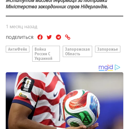
Інститутом масової інформації за підтримки
Міністерства закордонних справ Нідерландів.
1 месяц назад
ПОДЕЛИТЬСЯ:
АнтиФейк
Война
Запорожская
Запорожье
России С
Область
Украиной