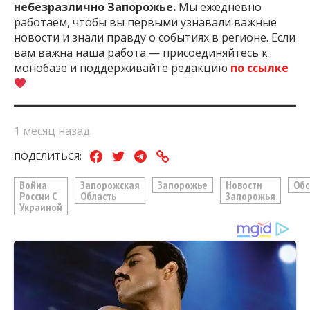
небезразлично Запорожье.
Мы ежедневно
работаем, чтобы вы первыми узнавали важные
новости и знали правду о событиях в регионе. Если
вам важна наша работа — присоединяйтесь к
монобазе и поддерживайте редакцию
по ссылке
1 месяц назад
ПОДЕЛИТЬСЯ:
Война
Запорожская
Запорожье
Новости
Обс
России С
Область
Запорожья
Украиной