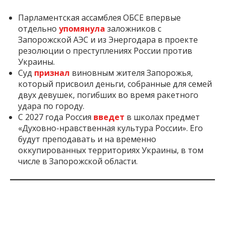
Парламентская ассамблея ОБСЕ впервые
отдельно
упомянула
заложников с
Запорожской АЭС и из Энергодара в проекте
резолюции о преступлениях России против
Украины.
Суд
признал
виновным жителя Запорожья,
который присвоил деньги, собранные для семей
двух девушек, погибших во время ракетного
удара по городу.
С 2027 года Россия
введет
в школах предмет
«Духовно-нравственная культура России». Его
будут преподавать и на временно
оккупированных территориях Украины, в том
числе в Запорожской области.
Inform.zp.ua создает сообщество тех, кому
небезразлично Запорожье.
Мы ежедневно
работаем, чтобы вы первыми узнавали важные