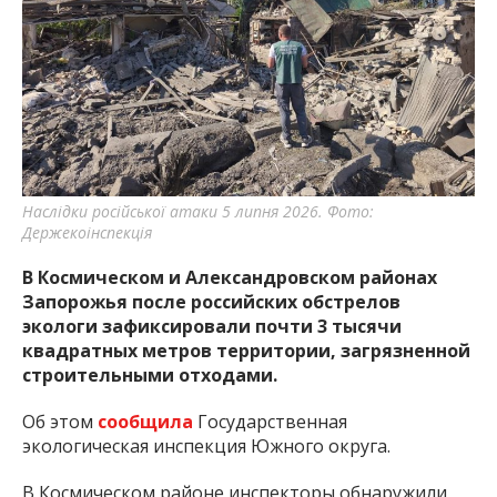
важную информацию о событиях
города Запорожья и области.
Наслідки російської атаки 5 липня 2026. Фото:
Держекоінспекція
В Космическом и Александровском районах
Запорожья после российских обстрелов
экологи зафиксировали почти 3 тысячи
квадратных метров территории, загрязненной
строительными отходами.
Об этом
сообщила
Государственная
экологическая инспекция Южного округа.
В Космическом районе инспекторы обнаружили