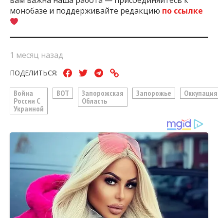
вам важна наша работа — присоединяйтесь к
монобазе и поддерживайте редакцию
по ссылке
1 месяц назад
ПОДЕЛИТЬСЯ:
Война
ВОТ
Запорожская
Запорожье
Оккупация
России С
Область
Украиной