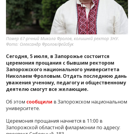
важную информацию о событиях
города Запорожья и области.
Помер 67-річний Микола Фролов, колишній ректор ЗНУ.
Фото: Олександр Фролов/фейсбук
Сегодня, 5 июля, в Запорожье состоится
церемония прощания с бывшим ректором
Запорожского национального университета
Николаем Фроловым. Отдать последнюю дань
уважения ученому, педагогу и общественному
деятелю смогут все желающие.
Об этом
сообщили
в Запорожском национальном
университете.
Церемония прощания начнется в 11:00 в
Запорожской областной филармонии по адресу: