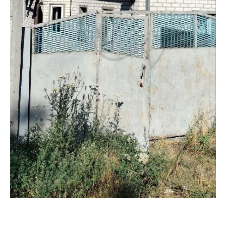
Наслідки ударів КАБами по Кушугумській громаді Запорізької
області 4 липня. Фото: Кушугумська селищна рада