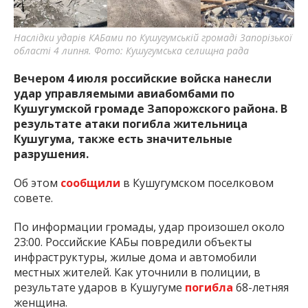
Наслідки ударів КАБами по Кушугумській громаді Запорізької
області 4 липня. Фото: Кушугумська селищна рада
Вечером 4 июля российские войска нанесли
удар управляемыми авиабомбами по
Кушугумской громаде Запорожского района. В
результате атаки погибла жительница
Кушугума, также есть значительные
разрушения.
Об этом
сообщили
в Кушугумском поселковом
совете.
По информации громады, удар произошел около
23:00. Российские КАБы повредили объекты
инфраструктуры, жилые дома и автомобили
местных жителей. Как уточнили в полиции, в
результате ударов в Кушугуме
погибла
68-летняя
женщина.