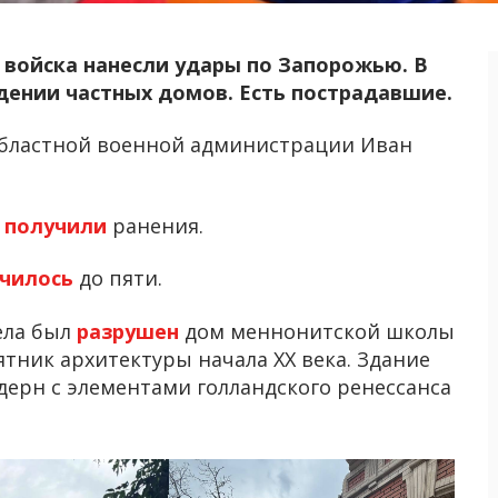
е войска нанесли удары по Запорожью. В
дении частных домов. Есть пострадавшие.
областной военной администрации Иван
к
получили
ранения.
ичилось
до пяти.
ела был
разрушен
дом меннонитской школы
тник архитектуры начала XX века. Здание
одерн с элементами голландского ренессанса