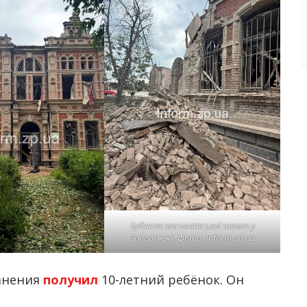
Будинок менонітської школи у
Запоріжжі. Фото: Inform.zp.ua
анения
получил
10-летний ребёнок. Он