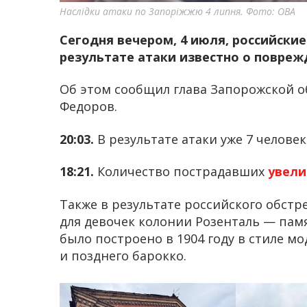
Наслідки атаки по Запоріжжю 4 липня. Фото: ОВА
Сегодня вечером, 4 июля, российски
результате атаки известно о повреж
Об этом сообщил глава Запорожской 
Федоров.
20:03.
В результате атаки уже 7 челове
18:21.
Количество пострадавших
увел
Также в результате российского обстр
для девочек колонии Розенталь — памя
было построено в 1904 году в стиле м
и позднего барокко.