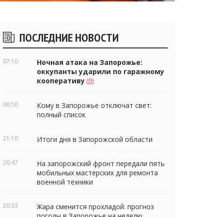
Боковые
ПОСЛЕДНИЕ НОВОСТИ
виджеты
07:10
Ночная атака на Запорожье:
оккупанты ударили по гаражному
кооперативу
06:50
Кому в Запорожье отключат свет:
полный список
21:10
Итоги дня в Запорожской области
20:47
На запорожский фронт передали пять
мобильных мастерских для ремонта
военной техники
20:33
Жара сменится прохладой: прогноз
погоды в Запорожье на неделю