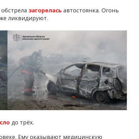
е обстрела
загорелась
автостоянка. Огонь
уже ликвидируют.
осло
до трёх.
овеке. Ему оказывают медицинскую