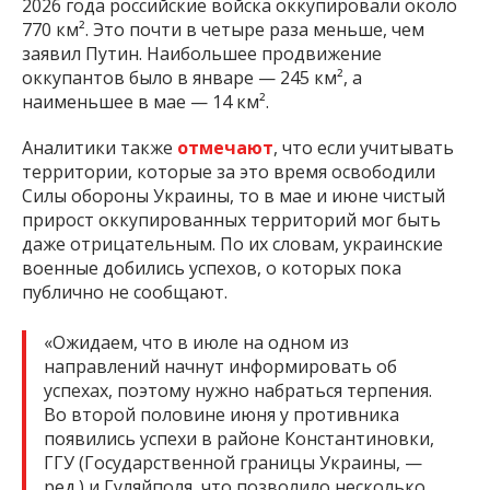
2026 года российские войска оккупировали около
770 км². Это почти в четыре раза меньше, чем
заявил Путин. Наибольшее продвижение
оккупантов было в январе — 245 км², а
наименьшее в мае — 14 км².
Аналитики также
отмечают
, что если учитывать
территории, которые за это время освободили
Силы обороны Украины, то в мае и июне чистый
прирост оккупированных территорий мог быть
даже отрицательным. По их словам, украинские
военные добились успехов, о которых пока
публично не сообщают.
«Ожидаем, что в июле на одном из
направлений начнут информировать об
успехах, поэтому нужно набраться терпения.
Во второй половине июня у противника
появились успехи в районе Константиновки,
ГГУ (Государственной границы Украины, —
ред.) и Гуляйполя, что позволило несколько