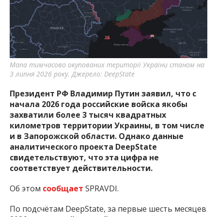
важную информацию о событиях
города Запорожья и области.
Мапа тимчасово окупованих території України станом на
3 липня 2026 року. Джерело: DeepState
Президент РФ Владимир Путин заявил, что с
начала 2026 года российские войска якобы
захватили более 3 тысяч квадратных
километров территории Украины, в том числе
и в Запорожской области. Однако данные
аналитического проекта DeepState
свидетельствуют, что эта цифра не
соответствует действительности.
Об этом
сообщает
SPRAVDI.
По подсчётам DeepState, за первые шесть месяцев