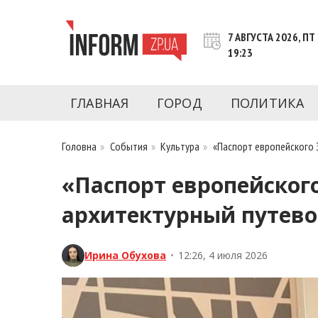
Перейти
к
7 АВГУСТА 2026, ПТ
контенту
19:23
Новости Запорожья | Онлайн главные свежие 
INFORM.ZP.UA – это информационный по
политики, экономики, культуры, криминал, 
ГЛАВНАЯ
ГОРОД
ПОЛИТИКА
последние новости Запорожья и Запорожск
журналистов, расследования и честную ана
Головна
»
События
»
Культура
»
«Паспорт европейского 
«Паспорт европейског
архитектурный путев
Ирина Обухова
•
12:26, 4 июля 2026