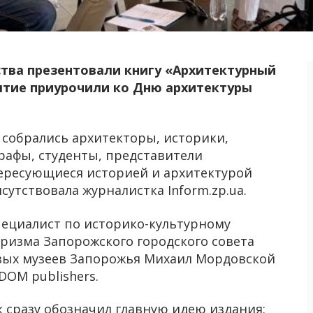
ства презентовали книгу «Архитектурный
тие приурочили ко Дню архитектуры
 собрались архитекторы, историки,
рафы, студенты, представители
ересующиеся историей и архитектурой
утствовала журналистка Inform.zp.ua.
пециалист по историко-культурному
ризма Запорожского городского совета
овых музеев Запорожья Михаил Мордовской
DOM publishers.
 сразу обозначил главную идею издания: