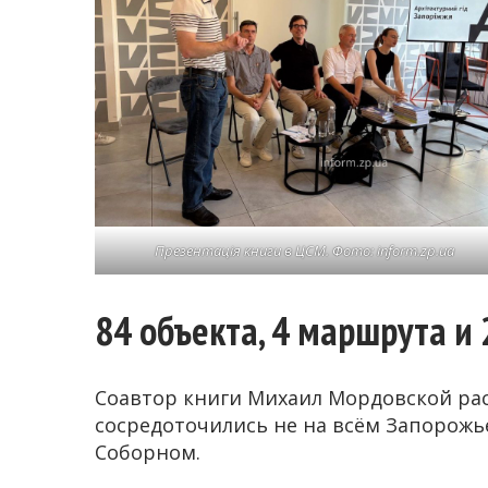
Презентація книги в ЦСМ. Фото: inform.zp.ua
84 объекта, 4 маршрута и
Соавтор книги Михаил Мордовской рас
сосредоточились не на всём Запорожье
Соборном.