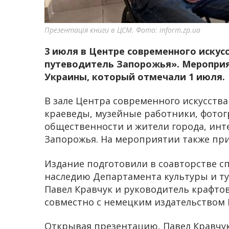
Презентація книги в ЦСМ. Фото: inform.zp.ua
3 июля в Центре современного искус
путеводитель Запорожья». Мероприя
Украины, который отмечали 1 июля.
В зале Центра современного искусства
краеведы, музейные работники, фотог
общественности и жители города, инт
Запорожья. На мероприятии также прис
Издание подготовили в соавторстве с
наследию Департамента культуры и ту
Павел Кравчук и руководитель крафт
совместно с немецким издательством 
Открывая презентацию, Павел Кравчук