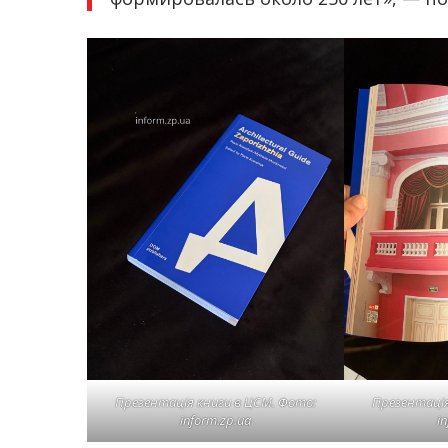
Презентація книги в ЦСМ. Фото:
Презентація
inform.zp.ua
i