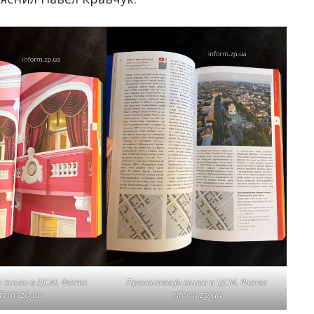
 книги в ЦСМ. Фото:
Презентація книги в ЦСМ. Фото:
nform.zp.ua
inform.zp.ua