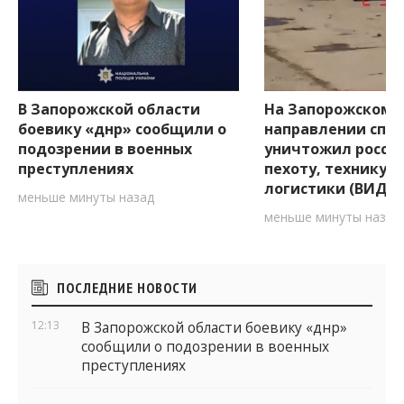
В Запорожской области
На Запорожском
боевику «днр» сообщили о
направлении спец
подозрении в военных
уничтожил росси
преступлениях
пехоту, технику 
логистики (ВИДЕ
меньше минуты назад
меньше минуты назад
Боковые
ПОСЛЕДНИЕ НОВОСТИ
виджеты
12:13
В Запорожской области боевику «днр»
сообщили о подозрении в военных
преступлениях