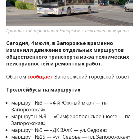
важную информацию о событиях
города Запорожья и области.
Громадський транспорт Запоріжжя. Ілюстративне фото
Сегодня, 4 июля, в Запорожье временно
изменили движение отдельных маршрутов
общественного транспорта из-за технических
неисправностей и ремонтных работ.
Об этом
сообщает
Запорожский городской совет.
Троллейбусы на маршрутах
маршрут №3 — «4-й Южный мкрн — пл.
Запорожская»;
маршруты №8 — «Симферопольское шоссе — пл.
Запорожская»;
маршрут №9 — «ДК ЗАлК — ул. Седова»;
маршрут №25 — «ул. Седова — пл. Запорожская»;