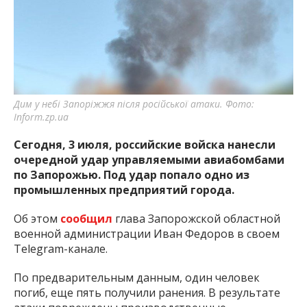
важную информацию о событиях
города Запорожья и области.
Дим у небі Запоріжжя після російської атаки. Фото:
Inform.zp.ua
Сегодня, 3 июля, российские войска нанесли
очередной удар управляемыми авиабомбами
по Запорожью. Под удар попало одно из
промышленных предприятий города.
Об этом
сообщил
глава Запорожской областной
военной администрации Иван Федоров в своем
Telegram-канале.
По предварительным данным, один человек
погиб, еще пять получили ранения. В результате