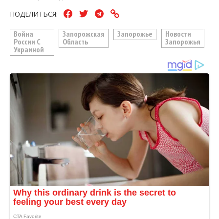
ПОДЕЛИТЬСЯ:
Война
Запорожская
Запорожье
Новости
России С
Область
Запорожья
Украиной