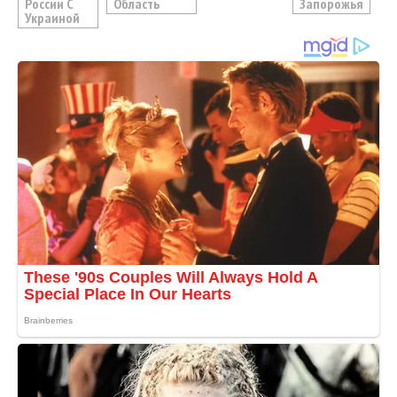
России С
Область
Запорожья
Украиной