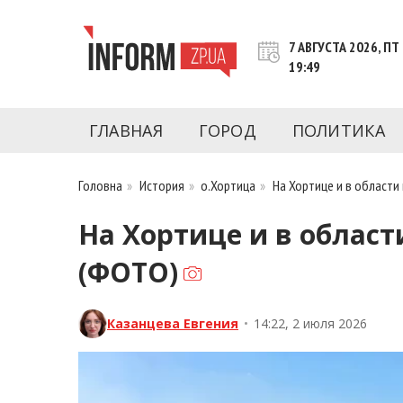
Перейти
к
7 АВГУСТА 2026, ПТ
контенту
19:49
Новости Запорожья | Онлайн главные свежие 
INFORM.ZP.UA – это информационный по
политики, экономики, культуры, криминал, 
ГЛАВНАЯ
ГОРОД
ПОЛИТИКА
последние новости Запорожья и Запорожск
журналистов, расследования и честную ана
Головна
»
История
»
о.Хортица
»
На Хортице и в област
На Хортице и в облас
(ФОТО)
Казанцева Евгения
•
14:22, 2 июля 2026