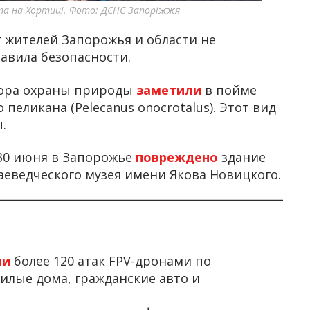
 та на Хортиці. Фото: ДСНС Запоріжжя
 жителей Запорожья и области не
авила безопасности.
ктора охраны природы
заметили
в пойме
пеликана (Pelecanus onocrotalus). Этот вид
.
 30 июня в Запорожье
повреждено
здание
аеведческого музея имени Якова Новицкого.
ли
более 120 атак FPV-дронами по
илые дома, гражданские авто и