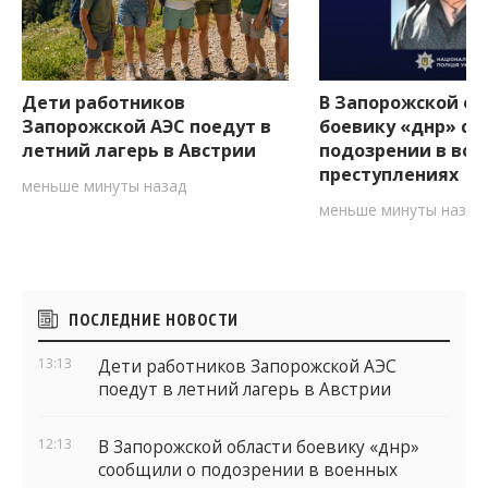
Дети работников
В Запорожской об
Запорожской АЭС поедут в
боевику «днр» со
летний лагерь в Австрии
подозрении в вое
преступлениях
меньше минуты назад
меньше минуты назад
Боковые
ПОСЛЕДНИЕ НОВОСТИ
виджеты
13:13
Дети работников Запорожской АЭС
поедут в летний лагерь в Австрии
12:13
В Запорожской области боевику «днр»
сообщили о подозрении в военных