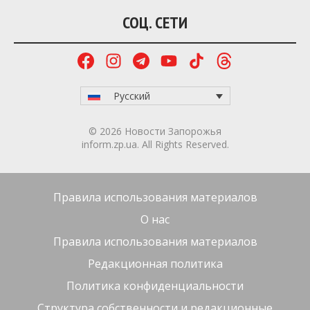
С 1 июля 2026 года для плательщиков военного
сбора, в том числе и в Запорожье, будут
действовать
новые бюджетные счета. В
налоговой службе призывают плательщиков
заранее проверить реквизиты счетов перед
уплатой военного сбора.
В социальных сетях
опубликовали
видео, на
котором, по утверждению депутата, помощница
исполняющей обязанности городского головы
пользуется служебным автомобилем
Запорожского городского совета в нерабочее
время. Чтобы выяснить обстоятельства этой
ситуации, Inform.zp.ua направил информационный
запрос в городской совет.
Вблизи временно оккупированного Бердянска
Запорожской области
повреждён
автомобильный
мост, который российские войска использовали
для переброски техники, личного состава и
боеприпасов в направлении Запорожской области.