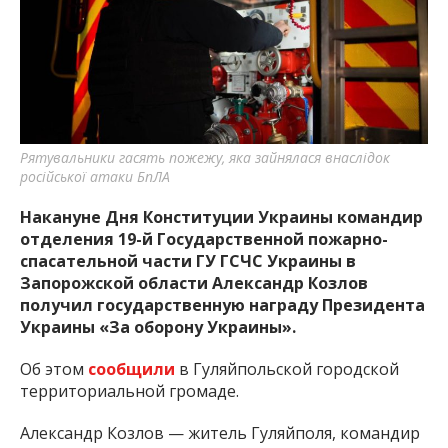
важную информацию о событиях
города Запорожья и области.
Рятувальники гасять пожежу, яка зайнялася внаслідок
російської атаки БпЛА
Накануне Дня Конституции Украины командир
отделения 19-й Государственной пожарно-
спасательной части ГУ ГСЧС Украины в
Запорожской области Александр Козлов
получил государственную награду Президента
Украины «За оборону Украины».
Об этом
сообщили
в Гуляйпольской городской
территориальной громаде.
Александр Козлов — житель Гуляйполя, командир