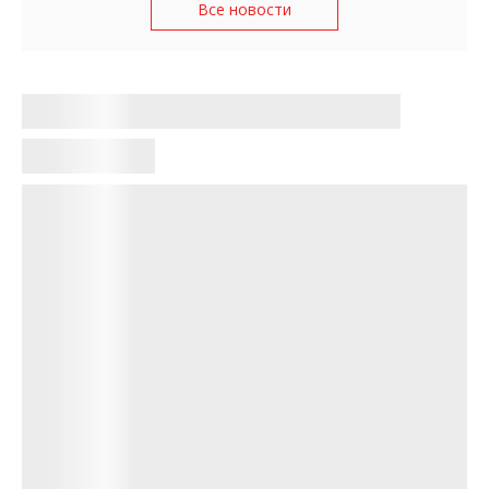
Все новости
«Почему в Украине так любят
нацистов»: в сети распространяют
поддельные обложки европейских
газет
Казанцева Евгения
•
15:41, 28 июня 2026