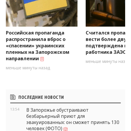
Российская пропаганда
Считался пропав
распространила вброс о
вести более двух 
«спасении» украинских
подтверждена ги
пленных на Запорожском
работника ЗАЭС н
направлении
меньше минуты назад
меньше минуты назад
Боковые
ПОСЛЕДНИЕ НОВОСТИ
виджеты
13:54
В Запорожье обустраивают
безбарьерный приют для
эвакуированных: он сможет принять 130
человек (ФОТО)