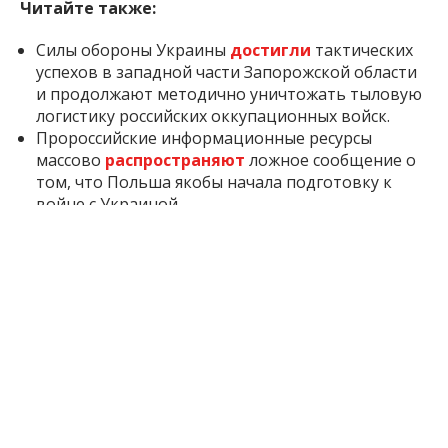
Читайте также:
Силы обороны Украины
достигли
тактических
успехов в западной части Запорожской области
и продолжают методично уничтожать тыловую
логистику российских оккупационных войск.
Пророссийские информационные ресурсы
массово
распространяют
ложное сообщение о
том, что Польша якобы начала подготовку к
войне с Украиной.
26 июня Фёдоровская громада Запорожской
области
провела
в последний путь местного
жителя, военнослужащего Николая Тернового.
Он погиб в Запорожье во время очередного
российского ракетного обстрела.
Inform.zp.ua создает сообщество тех, кому
небезразлично Запорожье.
Мы ежедневно
работаем, чтобы вы первыми узнавали важные