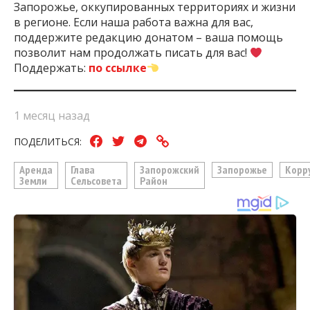
Запорожье, оккупированных территориях и жизни
в регионе. Если наша работа важна для вас,
поддержите редакцию донатом – ваша помощь
позволит нам продолжать писать для вас!
Поддержать:
по ссылке
1 месяц назад
ПОДЕЛИТЬСЯ:
Аренда
Глава
Запорожский
Запорожье
Корр
Земли
Сельсовета
Район