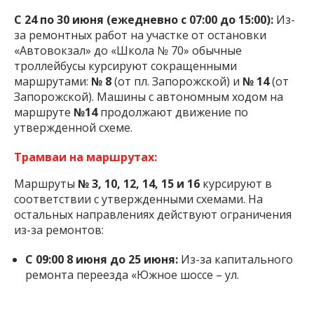
С 24 по 30 июня (ежедневно с 07:00 до 15:00):
Из-
за ремонтных работ на участке от остановки
«Автовокзал» до «Школа № 70» обычные
троллейбусы курсируют сокращенными
маршрутами:
№ 8
(от пл. Запорожской) и
№ 14
(от
Запорожской). Машины с автономным ходом на
маршруте
№14
продолжают движение по
утвержденной схеме.
Трамваи на маршрутах:
Маршруты
№ 3, 10, 12, 14, 15 и 16
курсируют в
соответствии с утвержденными схемами. На
остальных направлениях действуют ограничения
из-за ремонтов:
С 09:00 8 июня до 25 июня:
Из-за капитального
ремонта переезда «Южное шоссе – ул.
Калибровая», маршрут
№ 3
курсирует по
направлению «Вокзал Запорожье-I –