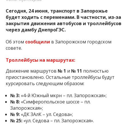
Сегодня, 24 июня, транспорт в Запорожье
будет ходить с переменами. В частности, из-за
закрытия движения автобусов и троллейбусов
через дамбу ДнепроГЭС.
Об этом
сообщили
в Запорожском городском
совете.
Троллейбусы на маршрутах:
Движение маршрутов
№ 1
и
№ 11
полностью
приостановлено. Остальные троллейбусы будут
курсировать следующим образом:
№ 3:
«4-й Южный мкрн – пл. Запорожская»;
№ 8:
«Симферопольское шоссе – пл.
Запорожская»;
№ 9:
«ДК ЗАлК – ул. Седова»;
№ 25:
«ул. Седова – пл. Запорожская».