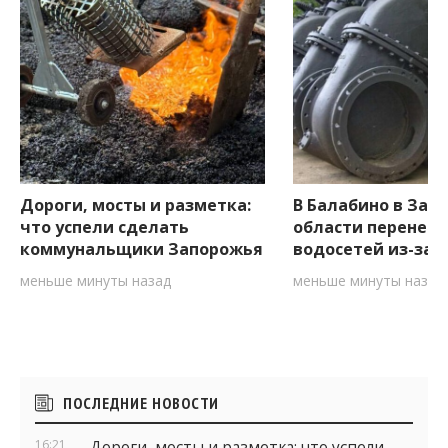
Дороги, мосты и разметка:
В Балабино в Зап
что успели сделать
области перенесл
коммунальщики Запорожья
водосетей из-за 
меньше минуты назад
меньше минуты назад
Боковые
ПОСЛЕДНИЕ НОВОСТИ
виджеты
16:21
Дороги, мосты и разметка: что успели