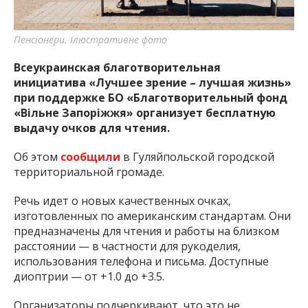
важную информацию о событиях
города Запорожья и области.
Пенсіонери. Ілюстративне фото
Всеукраинская благотворительная
инициатива «Лучшее зрение – лучшая жизнь»
при поддержке БО «Благотворительный фонд
«Вільне Запоріжжя» организует бесплатную
выдачу очков для чтения.
Об этом
сообщили
в Гуляйпольской городской
территориальной громаде.
Речь идет о новых качественных очках,
изготовленных по американским стандартам. Они
предназначены для чтения и работы на близком
расстоянии — в частности для рукоделия,
использования телефона и письма. Доступные
диоптрии — от +1.0 до +3.5.
Организаторы подчеркивают, что это не