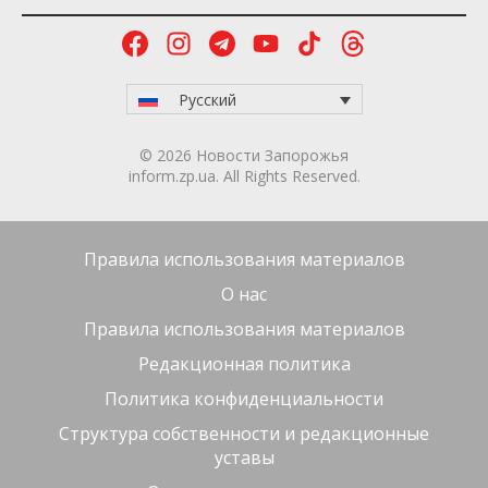
результате атаки дронов типа Shahed ранены две
женщины в возрасте 40 и 45 лет.
Наслідки атаки 21
Наслідки атаки 21
червня. Фото:
червня. Фото:
Національна поліція
Національна поліція
України
України
Всего под вражескими обстрелами находились 42
населённых пункта области. Полицейские
получили 60 сообщений о повреждениях и
разрушениях объектов гражданской
инфраструктуры. В результате ударов
повреждены и разрушены частные и
многоквартирные дома, транспортные средства,
административные здания и памятники
архитектуры.
Также за минувшие сутки правоохранители
эвакуировали из посёлка Камышеваха пятерых