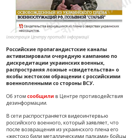
важную информацию о событиях
города Запорожья и области.
Ілюстрація Центру протидії інформації
Российские пропагандистские каналы
активизировали очередную кампанию по
дискредитации украинских военных,
распространяя ложные «свидетельства» о
якобы жестоком обращении с российскими
военнопленными со стороны ВСУ.
Об этом
сообщили
в Центре противодействия
дезинформации.
В сети распространяется видеоинтервью
российского военного, который заявляет, что
после возвращения из украинского плена его
«жестоко били металлическими палками» бойцы