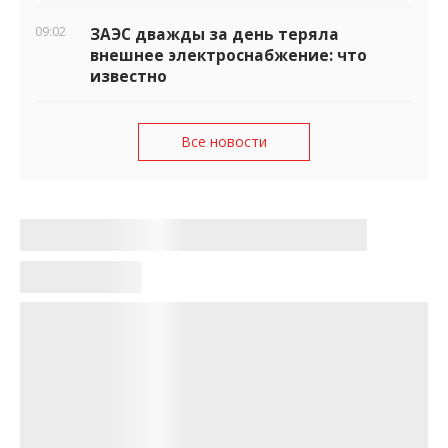
09:02
ЗАЭС дважды за день теряла
внешнее электроснабжение: что
известно
Все новости
На Запорожье в результате
российских атак погибли три
человека, ещё десять ранены, среди
них ребёнок
Ирина Обухова
•
12:01, 22 июня 2026