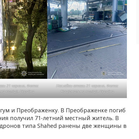
аки 21 червня. Фото:
Наслідки атаки 21 червня. Фото:
на поліція України
Національна поліція України
угум и Преображенку. В Преображенке погиб
ния получил 71-летний местный житель. В
и дронов типа Shahed ранены две женщины в