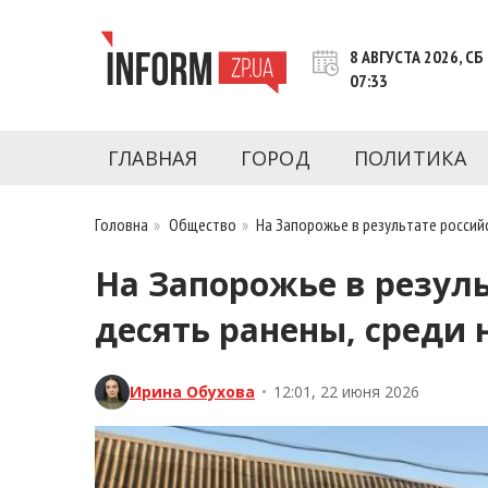
Перейти
к
8 АВГУСТА 2026, СБ
контенту
07:33
Новости Запорожья | Онлайн главные свежие 
INFORM.ZP.UA – это информационный по
политики, экономики, культуры, криминал, 
ГЛАВНАЯ
ГОРОД
ПОЛИТИКА
последние новости Запорожья и Запорожск
журналистов, расследования и честную ана
Головна
»
Общество
»
На Запорожье в результате российс
На Запорожье в резуль
десять ранены, среди 
Ирина Обухова
•
12:01, 22 июня 2026