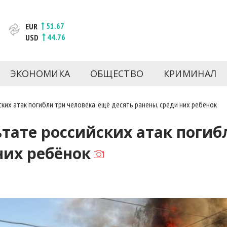
51.67
EUR
44.76
USD
новости за сегодня | inform.zp.ua
ртал и сайт новостей города Запорожья. Каждый день 
происшествия, спорта Запорожья и Украины. Фото и вид
ЭКОНОМИКА
ОБЩЕСТВО
КРИМИНАЛ
ой области за день. Информация и персоны Запорожья.
литику. Мы очень ценим наших читателей и отбираем 
о событиях города Запорожья и области.
ких атак погибли три человека, ещё десять ранены, среди них ребёнок
тате российских атак погиб
них ребёнок