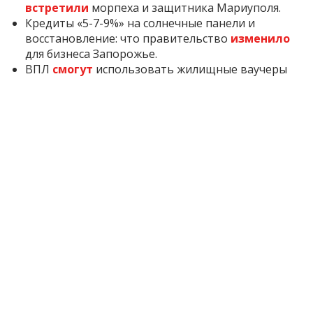
встретили
морпеха и защитника Мариуполя.
Кредиты «5-7-9%» на солнечные панели и
восстановление: что правительство
изменило
для бизнеса Запорожье.
ВПЛ
смогут
использовать жилищные ваучеры
для «єОселя»: условия и сроки.
Inform.zp.ua создает сообщество тех, кому
небезразлично Запорожье.
Мы ежедневно
работаем, чтобы вы первыми узнавали важные
новости и знали правду о событиях в регионе. Если
вам важна наша работа — присоединяйтесь к
монобазе и поддерживайте редакцию
по ссылке
1 месяц назад
ПОДЕЛИТЬСЯ: