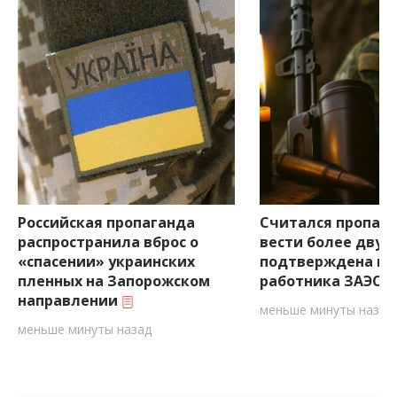
Российская пропаганда
Считался пропав
распространила вброс о
вести более двух 
«спасении» украинских
подтверждена ги
пленных на Запорожском
работника ЗАЭС н
направлении
меньше минуты назад
меньше минуты назад