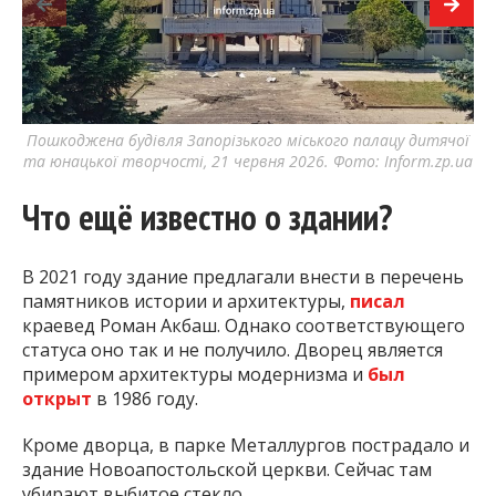
Пошкоджена будівля Запорізького міського палацу дитячої
По
та юнацької творчості, 21 червня 2026. Фото: Inform.zp.ua
та
Что ещё известно о здании?
В 2021 году здание предлагали внести в перечень
памятников истории и архитектуры,
писал
краевед Роман Акбаш. Однако соответствующего
статуса оно так и не получило. Дворец является
примером архитектуры модернизма и
был
открыт
в 1986 году.
Кроме дворца, в парке Металлургов пострадало и
здание Новоапостольской церкви. Сейчас там
убирают выбитое стекло.