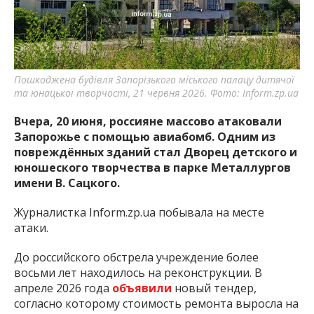
важную информацию о событиях
города Запорожья и области.
Пошкоджена будівля Запорізького міського палацу дитячої
та юнацької творчості, 21 червня 2026. Фото: Inform.zp.ua
Вчера, 20 июня, россияне массово атаковали
Запорожье с помощью авиабомб. Одним из
повреждённых зданий стал Дворец детского и
юношеского творчества в парке Металлургов
имени В. Сацкого.
Журналистка Inform.zp.ua побывала на месте
атаки.
До российского обстрела учреждение более
восьми лет находилось на реконструкции. В
апреле 2026 года
объявили
новый тендер,
согласно которому стоимость ремонта выросла на