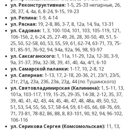
ул. Реконструктивная:
1-5, 25-33 непарные, 26,
28, 37, 4, 4а, 6, 8-24, 9-15, 19-23
ул. Репина:
1-9, 4-14
ул. Рясная:
19, 2-8, 8б, 3-7, 8, 12а, 14, 9а, 13-31
ул. Садовая:
1, 3, 100-104, 101, 103, 105-119, 121,
106-156, 2, 6-24, 25, 27-49, 26, 28, 30-50, 49, 51, 5-
25, 50, 52-58, 60, 53, 55, 59, 61, 62-74, 63-71, 73, 75-
81, 85-91, 76-92, 94, 94а, 92а, 96, 98, 93-97
ул. Саксаганского:
1, 11а, 11-29, 12а, 12-30, 3-9,
9а, 31-37, 39а, 32-38, 39, 41, 40, 4а, 4/1, 6-10
ул. Самарской паланки:
1-17, 10, 2-8, 12
ул. Саперная:
1-13, 17, 2-18, 20-36, 21, 23/1, 23/5,
21г, 21д, 23а, 23б, 23в, 23д, 44 (по Тушинского)
ул. Святовладимирская (Калинина):
1, 5-11, 13,
101а, 103-117, 119, 15-25, 29-35, 14-38, 2-12, 35, 37,
39, 40, 41, 42, 43, 44, 45, 46, 47, 48, 48а, 49, 50, 52,
51, 53, 54, 55, 56, 57, 58-64, 59, 61-65, 66, 68-76, 69,
71, 73-81, 78-82, 86, 88, 8, 83-101, 90, 92, 94, 96-102,
106-116
ул. Серикова Сергея (Комсомольская):
11, 13,