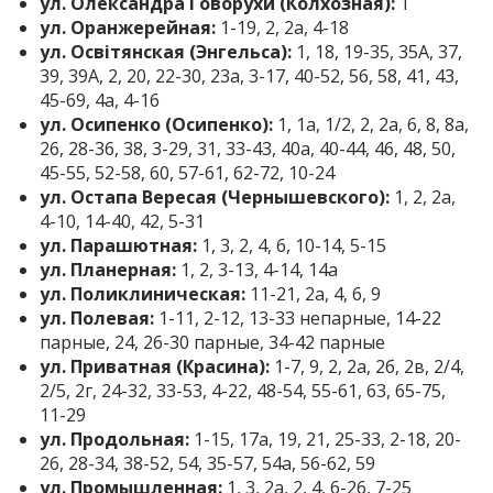
ул. Олександра Говорухи (Колхозная):
1
ул. Оранжерейная:
1-19, 2, 2а, 4-18
ул. Освітянская (Энгельса):
1, 18, 19-35, 35А, 37,
39, 39А, 2, 20, 22-30, 23а, 3-17, 40-52, 56, 58, 41, 43,
45-69, 4а, 4-16
ул. Осипенко (Осипенко):
1, 1а, 1/2, 2, 2а, 6, 8, 8а,
26, 28-36, 38, 3-29, 31, 33-43, 40а, 40-44, 46, 48, 50,
45-55, 52-58, 60, 57-61, 62-72, 10-24
ул. Остапа Вересая (Чернышевского):
1, 2, 2а,
4-10, 14-40, 42, 5-31
ул. Парашютная:
1, 3, 2, 4, 6, 10-14, 5-15
ул. Планерная:
1, 2, 3-13, 4-14, 14а
ул. Поликлиническая:
11-21, 2а, 4, 6, 9
ул. Полевая:
1-11, 2-12, 13-33 непарные, 14-22
парные, 24, 26-30 парные, 34-42 парные
ул. Приватная (Красина):
1-7, 9, 2, 2а, 2б, 2в, 2/4,
2/5, 2г, 24-32, 33-53, 4-22, 48-54, 55-61, 63, 65-75,
11-29
ул. Продольная:
1-15, 17а, 19, 21, 25-33, 2-18, 20-
26, 28-34, 38-52, 54, 35-57, 54а, 56-62, 59
ул. Промышленная:
1, 3, 2а, 2, 4, 6-26, 7-25