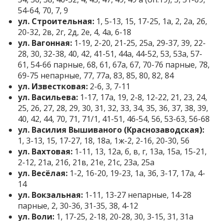
54-64, 70, 7, 9
ул. Строительная:
1, 5-13, 15, 17-25, 1а, 2, 2а, 2б,
20-32, 2в, 2г, 2д, 2е, 4, 4а, 6-18
ул. Вагонная:
1-19, 2-20, 21-25, 25а, 29-37, 39, 22-
28, 30, 32-38, 40, 42, 41-51, 44а, 44-52, 53, 53а, 57-
61, 54-66 парные, 68, 61, 67а, 67, 70-76 парные, 78,
69-75 непарные, 77, 77а, 83, 85, 80, 82, 84
ул. Известковая:
2-6, 3, 7-11
ул. Васильева:
1-17, 17а, 19, 2-8, 12-22, 21, 23, 24,
25, 26, 27, 28, 29, 30, 31, 32, 33, 34, 35, 36, 37, 38, 39,
40, 42, 44, 70, 71, 71/1, 41-51, 46-54, 56, 53-63, 56-68
ул. Василия Вышиваного (Краснозаводская):
1, 3-13, 15, 17-27, 18, 18а, 1ж-2, 2-16, 20-30, 56
ул. Вахтовая:
1-11, 13, 12а, б, в, г, 13а, 15а, 15-21,
2-12, 21а, 21б, 21в, 21е, 21с, 23а, 25а
ул. Весёлая:
1-2, 16-20, 19-23, 1а, 3б, 3-17, 17а, 4-
14
ул. Вокзальная:
1-11, 13-27 непарные, 14-28
парные, 2, 30-36, 31-35, 38, 4-12
ул. Воли:
1, 17-25, 2-18, 20-28, 30, 3-15, 31, 31а