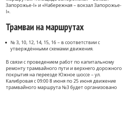
Запорожье-I» и «Набережная – вокзал Запорожье-
I».
Трамваи на маршрутах
№ 3, 10, 12, 14, 15, 16 – в соответствии с
утверждёнными схемами движения.
В связи с проведением работ по капитальному
ремонту трамвайного пути и верхнего дорожного
покрытия на переезде Южное шоссе – ул.
Калибровая с 09:00 8 июня по 25 июня движение
трамвайного маршрута №3 будет организовано
по маршруту «Вокзал Запорожье-I –
Запорожцирк».
На время проведения указанных работ будет
организована работа автобусного маршрута
«Комбинат «Запорожсталь» – ул. Седова» двумя