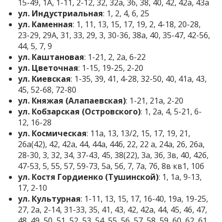
15-49, 1A, 1-11, 2-12, 32, 32а, 36, 38, 40, 42, 42а, 43а
ул. Индустриальная
: 1, 2, 4, 6, 25
ул. Каменная
: 1, 11, 13, 15, 17, 19, 2, 4-18, 20-28,
23-29, 29А, 31, 33, 29, 3, 30-36, 38а, 40, 35-47, 42-56,
44, 5, 7, 9
ул. Каштановая
: 1-21, 2, 2а, 6-22
ул. Цветочная
: 1-15, 19-25, 2-20
ул. Киевская
: 1-35, 39, 41, 4-28, 32-50, 40, 41а, 43,
45, 52-68, 72-80
ул. Княжая (Алапаевская)
: 1-21, 21а, 2-20
ул. Кобзарская (Островского)
: 1, 2а, 4, 5-21, 6-
12, 16-28
ул. Космическая
: 11а, 13, 13/2, 15, 17, 19, 21,
26а(42), 42, 42а, 44, 44а, 44б, 22, 22 а, 24а, 26, 26а,
28-30, 3, 32, 34, 37-43, 45, 38(22), 3а, 3б, 3в, 40, 42б,
47-53, 5, 55, 57, 59-73, 5а, 5б, 7, 7а, 7б, 8в кв1, 10б
ул. Костя Гордиенко (Тушинской)
: 1, 1а, 9-13,
17, 2-10
ул. Культурная
: 1-11, 13, 15, 17, 16-40, 19а, 19-25,
27, 2а, 2-14, 31-33, 35, 41, 43, 42, 42а, 44, 45, 46, 47,
48, 49, 50, 51, 52, 53, 54, 55, 56, 57, 58, 59, 60, 62, 61,