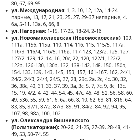
80, 67, 69-95
ул. Международная
: 1, 3, 10, 12, 12а, 14-24
парные, 13, 17, 21, 23, 25, 27, 29-37 непарные, 4,
6а, 5-11, 13а, 6, 6б, 8
ул. Нагорная
: 1-15, 17-25, 18-24, 2-16
ул. Новомиколаевская (Новомосковская)
: 109,
111а, 115б, 115в, 110, 114, 116, 115, 115/5, 117а,
116/3, 116/4, 116/5, 116в, 117-123, 123/2, 125, 127,
127/2, 129, 12, 14, 16, 20с, 22, 120, 122/1, 122/2,
122а, 126-130, 130а, 132, 138-142, 148, 150, 150а,
154, 133, 139, 143, 145, 153, 157, 161-167, 162, 24/1,
24/2, 24/3, 24/4, 24/5, 27, 28, 29с, 2а, 2с, 4с, 30, 32,
36, 38с, 40, 31, 33, 37, 39, 3а, 3с, 5, 7, 7с, 9, 8с, 13с,
15, 19, 4/2, 4, 42, 44, 54, 45, 47с, 46, 48, 52, 56, 58, 60,
49, 53б, 55, 59, 61, 6, 6а, 6б, 8, 10, 62, 63, 81, 81б, 64,
83, 85, 87/1, 87/2, 87/3, 89, 91, 84/2, 84, 92, 94, 95,
107, 98, 98а, 100, 102
ул. Олександра Вишневского
(Политкаторжан):
20-26, 21-25, 27-39, 28-48, 41-
49, 53, 50-74, 55