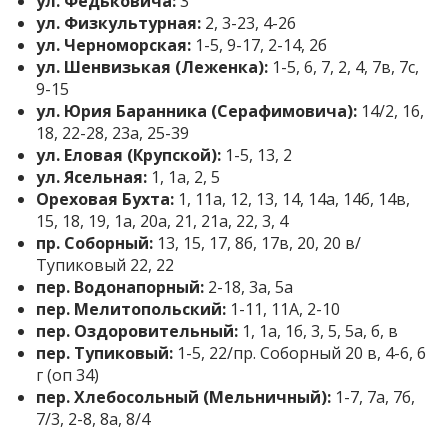
ул. Федьковича:
3
ул. Физкультурная:
2, 3-23, 4-26
ул. Черноморская:
1-5, 9-17, 2-14, 2б
ул. Шенвизькая (Леженка):
1-5, 6, 7, 2, 4, 7в, 7с,
9-15
ул. Юрия Баранника (Серафимовича):
14/2, 16,
18, 22-28, 23а, 25-39
ул. Еловая (Крупской):
1-5, 13, 2
ул. Ясельная:
1, 1а, 2, 5
Ореховая Бухта:
1, 11а, 12, 13, 14, 14а, 14б, 14в,
15, 18, 19, 1а, 20а, 21, 21а, 22, 3, 4
пр. Соборный:
13, 15, 17, 8б, 17в, 20, 20 в/
Тупиковый 22, 22
пер. Водонапорный:
2-18, 3а, 5а
пер. Мелитопольский:
1-11, 11A, 2-10
пер. Оздоровительный:
1, 1а, 1б, 3, 5, 5а, б, в
пер. Тупиковый:
1-5, 22/пр. Соборный 20 в, 4-6, 6
г (оп 34)
пер. Хлебосольный (Мельничный):
1-7, 7а, 7б,
7/3, 2-8, 8а, 8/4