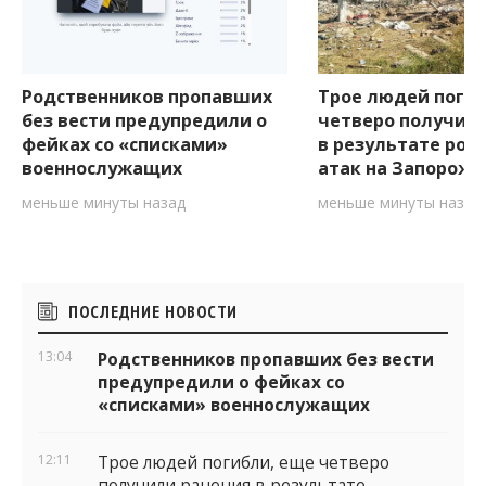
Родственников пропавших
Трое людей погиб
без вести предупредили о
четверо получил
фейках со «списками»
в результате рос
военнослужащих
атак на Запорожь
меньше минуты назад
меньше минуты назад
Боковые
ПОСЛЕДНИЕ НОВОСТИ
виджеты
13:04
Родственников пропавших без вести
предупредили о фейках со
«списками» военнослужащих
12:11
Трое людей погибли, еще четверо
получили ранения в результате