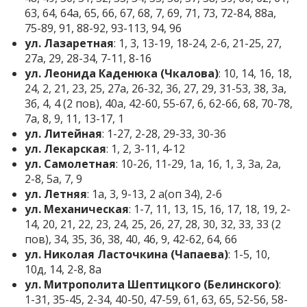
63, 64, 64а, 65, 66, 67, 68, 7, 69, 71, 73, 72-84, 88а,
75-89, 91, 88-92, 93-113, 94, 96
ул. Лазаретная
: 1, 3, 13-19, 18-24, 2-6, 21-25, 27,
27а, 29, 28-34, 7-11, 8-16
ул. Леонида Каденюка (Чкалова)
: 10, 14, 16, 18,
24, 2, 21, 23, 25, 27а, 26-32, 36, 27, 29, 31-53, 38, 3а,
3б, 4, 4 (2 пов), 40а, 42-60, 55-67, 6, 62-66, 68, 70-78,
7а, 8, 9, 11, 13-17, 1
ул. Литейная
: 1-27, 2-28, 29-33, 30-36
ул. Лекарская
: 1, 2, 3-11, 4-12
ул. Самолетная
: 10-26, 11-29, 1а, 1б, 1, 3, 3а, 2а,
2-8, 5а, 7, 9
ул. Летняя
: 1а, 3, 9-13, 2 а(оп 34), 2-6
ул. Механическая
: 1-7, 11, 13, 15, 16, 17, 18, 19, 2-
14, 20, 21, 22, 23, 24, 25, 26, 27, 28, 30, 32, 33, 33 (2
пов), 34, 35, 36, 38, 40, 46, 9, 42-62, 64, 66
ул. Николая Ласточкина (Чапаева)
: 1-5, 10,
10д, 14, 2-8, 8а
ул. Митрополита Шептицкого (Белинского)
:
1-31, 35-45, 2-34, 40-50, 47-59, 61, 63, 65, 52-56, 58-