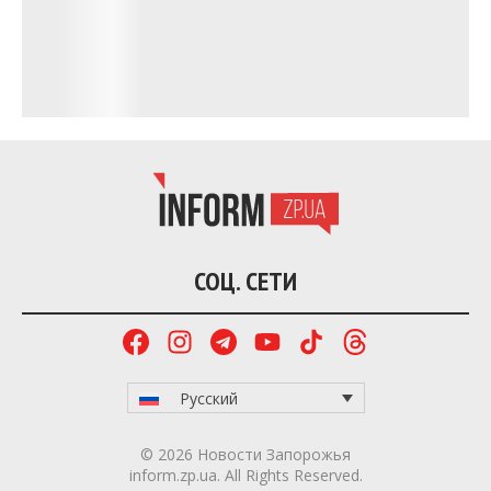
Каховской ГЭС плавни Великого Луга были
природным ареалом для этих птиц, которых
местные жители называли «баба-птица». По
историческим свидетельствам натуралиста
Адриана Кащенко, мелководные ерики региона,
богатые рыбой, служили безопасным местом
отдыха для стай пеликанов.
Заведующий отделом природы Михаил Муленко
объясняет, что фиксация краснокнижной птицы
свидетельствует о быстрой регенерации природы
Хортицы и Нижнего Днепра. Несмотря на
длительное антропогенное воздействие,
экосистема адаптируется и постепенно
восстанавливает свой первоначальный
биологический потенциал.
Читайте также: