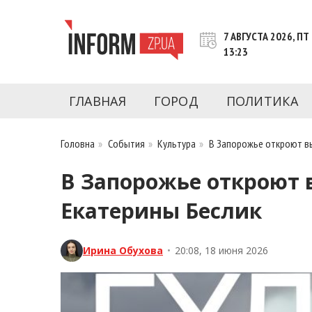
Перейти
к
7 АВГУСТА 2026, ПТ
контенту
13:23
Новости Запорожья | Онлайн главные свежие 
INFORM.ZP.UA – это информационный по
политики, экономики, культуры, криминал, 
ГЛАВНАЯ
ГОРОД
ПОЛИТИКА
последние новости Запорожья и Запорожск
журналистов, расследования и честную ана
Головна
»
События
»
Культура
»
В Запорожье откроют вы
В Запорожье откроют 
Екатерины Беслик
Ирина Обухова
•
20:08, 18 июня 2026