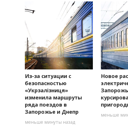
Из-за ситуации с
Новое ра
безопасностью
электрич
«Укрзалізниця»
Запорожье
изменила маршруты
курсиров
ряда поездов в
пригород
Запорожье и Днепр
меньше мин
меньше минуты назад