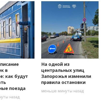
списание
На одной из
ек в
центральных улиц
: как будут
Запорожья изменили
ать
правила остановки
ные поезда
меньше минуты назад
уты назад