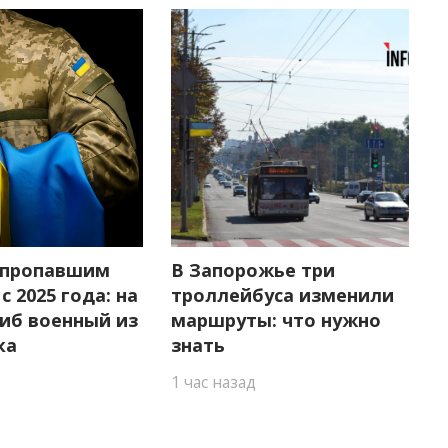
 пропавшим
В Запорожье три
с 2025 года: на
троллейбуса изменили
гиб военный из
маршруты: что нужно
ка
знать
1 час назад