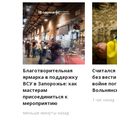
Благотворительная
Считался
ярмарка в поддержку
без вести 
ВСУ в Запорожье: как
войне по
мастерам
Вольнянс
присоединиться к
1 час назад
мероприятию
меньше минуты назад