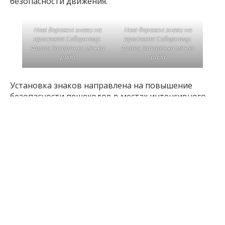
безопасности движения.
Нові дорожні знаки на
Нові дорожні знаки на
проспекті Соборному.
проспекті Соборному.
Фото: Запорізька міська
Фото: Запорізька міська
рада
рада
Установка знаков направлена на повышение
безопасности пешеходов в местах интенсивного
движения транспорта и упорядочение