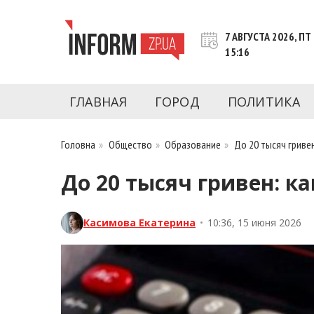
Перейти
к
7 АВГУСТА 2026, ПТ
контенту
15:16
Новости Запорожья | Онлайн главные свежие 
INFORM.ZP.UA – это информационный по
политики, экономики, культуры, криминал, 
ГЛАВНАЯ
ГОРОД
ПОЛИТИКА
последние новости Запорожья и Запорожск
журналистов, расследования и честную ана
Головна
»
Общество
»
Образование
»
До 20 тысяч гриве
До 20 тысяч гривен: к
Касимова Екатерина
•
10:36, 15 июня 2026