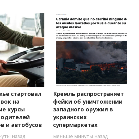
жье стартовал
Кремль распространяет
вок на
фейки об уничтожении
ые курсы
западного оружия в
водителей
украинских
в и автобусов
супермаркетах
уты назад
меньше минуты назад