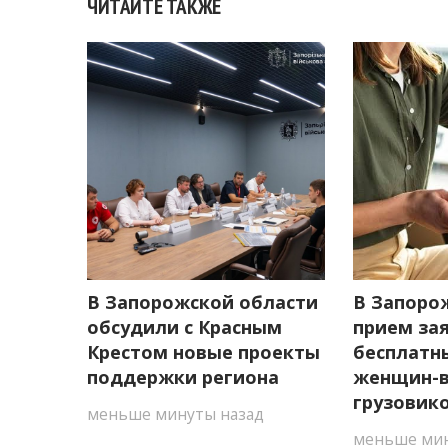
ЧИТАЙТЕ ТАКЖЕ
В Запорожской области
В Запоро
обсудили с Красным
прием зая
Крестом новые проекты
бесплатн
поддержки региона
женщин-
грузовико
меньше минуты назад
меньше мин