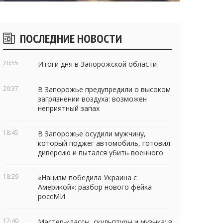
Боковые
ПОСЛЕДНИЕ НОВОСТИ
виджеты
20:55
Итоги дня в Запорожской области
20:37
В Запорожье предупредили о высоком
загрязнении воздуха: возможен
неприятный запах
18:45
В Запорожье осудили мужчину,
который поджег автомобиль, готовил
диверсию и пытался убить военного
18:29
«Нацизм победила Украина с
Америкой»: разбор нового фейка
россМИ
17:40
Мастер-классы, скульптуры и музыка: в