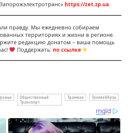
«Запорожэлектротранс»
https://zet.zp.ua
.
али правду. Мы ежедневно собираем
ованных территориях и жизни в регионе.
держите редакцию донатом – ваша помощь
вас!
Поддержать:
по ссылке
орожье
Общественный
Трамваи
Троллейбусы
Транспорт