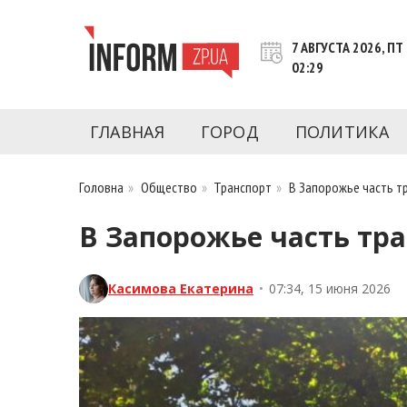
Перейти
к
7 АВГУСТА 2026, ПТ
контенту
02:29
Новости Запорожья | Онлайн главные свежие 
INFORM.ZP.UA – это информационный по
политики, экономики, культуры, криминал, 
ГЛАВНАЯ
ГОРОД
ПОЛИТИКА
последние новости Запорожья и Запорожск
журналистов, расследования и честную ана
Головна
»
Общество
»
Транспорт
»
В Запорожье часть т
В Запорожье часть тра
Касимова Екатерина
•
07:34, 15 июня 2026