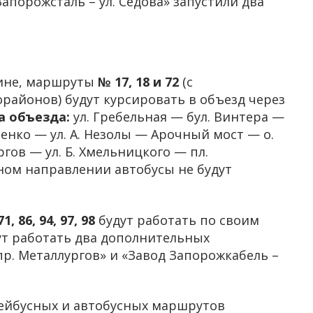
апорожсталь – ул. Седова» запустили два
тине, маршруты
№ 17, 18 и 72
(с
районов) будут курсировать в объезд через
а объезда:
ул. Гребельная — бул. Винтера —
иненко — ул. А. Незолы — Арочный мост — о.
гов — ул. Б. Хмельницкого — пл.
ном направлении автобусы не будут
71, 86, 94, 97, 98
будут работать по своим
ут работать два дополнительных
пр. Металлургов» и «Завод Запорожкабель –
ейбусных и автобусных маршрутов