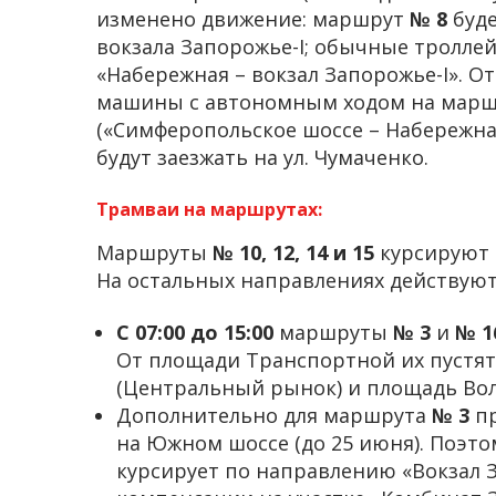
изменено движение: маршрут
№ 8
буде
вокзала Запорожье-І; обычные тролле
«Набережная – вокзал Запорожье-І». О
машины с автономным ходом на марш
(«Симферопольское шоссе – Набережна
будут заезжать на ул. Чумаченко.
Трамваи на маршрутах:
Маршруты
№ 10, 12, 14 и 15
курсируют 
На остальных направлениях действуют
С 07:00 до 15:00
маршруты
№ 3
и
№ 1
От площади Транспортной их пустят
(Центральный рынок) и площадь Вол
Дополнительно для маршрута
№ 3
пр
на Южном шоссе (до 25 июня). Поэтом
курсирует по направлению «Вокзал З