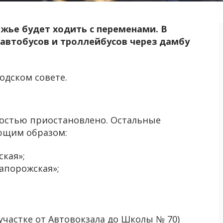
ожье будет ходить с переменами. В
 автобусов и троллейбусов через дамбу
одском совете.
остью приостановлено. Остальные
ующим образом:
кая»;
апорожская»;
а участке от Автовокзала до Школы № 70)