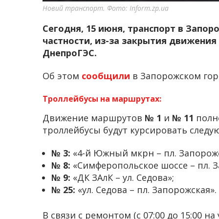
Новий транспорт. Фото: Inform.zp.ua
Сегодня, 15 июня, транспорт в Запор
частности, из-за закрытия движения
ДнепроГЭС.
Об этом
сообщили
в Запорожском гор
Троллейбусы на маршрутах:
Движение маршрутов
№ 1
и
№ 11
полн
троллейбусы будут курсировать след
№ 3:
«4-й Южный мкрн – пл. Запорожс
№ 8:
«Симферопольское шоссе – пл. З
№ 9:
«ДК ЗАлК – ул. Седова»;
№ 25:
«ул. Седова – пл. Запорожская».
В связи с ремонтом (с 07:00 до 15:00 н