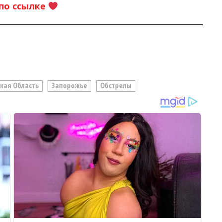
по ссылке
кая Область
Запорожье
Обстрелы