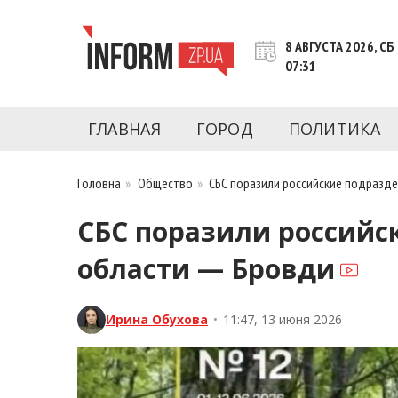
Перейти
к
8 АВГУСТА 2026, СБ
контенту
07:31
Новости Запорожья | Онлайн главные свежие 
INFORM.ZP.UA – это информационный по
политики, экономики, культуры, криминал, 
ГЛАВНАЯ
ГОРОД
ПОЛИТИКА
последние новости Запорожья и Запорожск
журналистов, расследования и честную ана
Головна
»
Общество
»
СБС поразили российские подразде
СБС поразили российс
области — Бровди
Ирина Обухова
•
11:47, 13 июня 2026