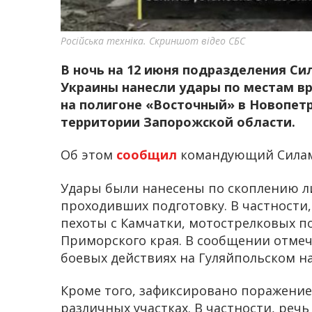
Російська техніка. Скриншот відео СБС
В ночь на 12 июня подразделения Си
Украины нанесли удары по местам в
на полигоне «Восточный» в Новопет
территории Запорожской области.
Об этом
сообщил
командующий Силами
Удары были нанесены по скоплению ли
проходивших подготовку. В частности,
пехоты с Камчатки, мотострелковых п
Приморского края. В сообщении отмеч
боевых действиях на Гуляйпольском н
Кроме того, зафиксировано поражение
различных участках. В частности, реч