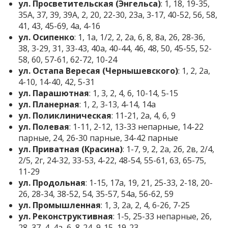
ул. Просветительская (Энгельса)
: 1, 18, 19-35,
35А, 37, 39, 39А, 2, 20, 22-30, 23а, 3-17, 40-52, 56, 58,
41, 43, 45-69, 4а, 4-16
ул. Осипенко
: 1, 1а, 1/2, 2, 2а, 6, 8, 8а, 26, 28-36,
38, 3-29, 31, 33-43, 40а, 40-44, 46, 48, 50, 45-55, 52-
58, 60, 57-61, 62-72, 10-24
ул. Остапа Вересая (Чернышевского)
: 1, 2, 2а,
4-10, 14-40, 42, 5-31
ул. Парашютная
: 1, 3, 2, 4, 6, 10-14, 5-15
ул. Планерная
: 1, 2, 3-13, 4-14, 14а
ул. Поликлиническая
: 11-21, 2а, 4, 6, 9
ул. Полевая
: 1-11, 2-12, 13-33 непарные, 14-22
парные, 24, 26-30 парные, 34-42 парные
ул. Приватная (Красина)
: 1-7, 9, 2, 2а, 2б, 2в, 2/4,
2/5, 2г, 24-32, 33-53, 4-22, 48-54, 55-61, 63, 65-75,
11-29
ул. Продольная
: 1-15, 17а, 19, 21, 25-33, 2-18, 20-
26, 28-34, 38-52, 54, 35-57, 54а, 56-62, 59
ул. Промышленная
: 1, 3, 2а, 2, 4, 6-26, 7-25
ул. Реконструктивная
: 1-5, 25-33 непарные, 26,
28, 37, 4, 4а, 6, 8-24, 9-15, 19-23