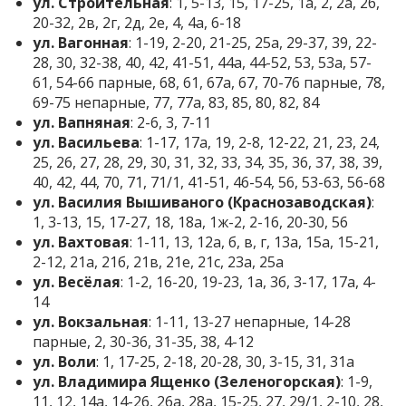
ул. Строительная
: 1, 5-13, 15, 17-25, 1а, 2, 2а, 2б,
20-32, 2в, 2г, 2д, 2е, 4, 4а, 6-18
ул. Вагонная
: 1-19, 2-20, 21-25, 25а, 29-37, 39, 22-
28, 30, 32-38, 40, 42, 41-51, 44а, 44-52, 53, 53а, 57-
61, 54-66 парные, 68, 61, 67а, 67, 70-76 парные, 78,
69-75 непарные, 77, 77а, 83, 85, 80, 82, 84
ул. Вапняная
: 2-6, 3, 7-11
ул. Васильева
: 1-17, 17а, 19, 2-8, 12-22, 21, 23, 24,
25, 26, 27, 28, 29, 30, 31, 32, 33, 34, 35, 36, 37, 38, 39,
40, 42, 44, 70, 71, 71/1, 41-51, 46-54, 56, 53-63, 56-68
ул. Василия Вышиваного (Краснозаводская)
:
1, 3-13, 15, 17-27, 18, 18а, 1ж-2, 2-16, 20-30, 56
ул. Вахтовая
: 1-11, 13, 12а, б, в, г, 13а, 15а, 15-21,
2-12, 21а, 21б, 21в, 21е, 21с, 23а, 25а
ул. Весёлая
: 1-2, 16-20, 19-23, 1а, 3б, 3-17, 17а, 4-
14
ул. Вокзальная
: 1-11, 13-27 непарные, 14-28
парные, 2, 30-36, 31-35, 38, 4-12
ул. Воли
: 1, 17-25, 2-18, 20-28, 30, 3-15, 31, 31а
ул. Владимира Ященко (Зеленогорская)
: 1-9,
11, 12, 14а, 14-26, 26а, 28а, 15-25, 27, 29/1, 2-10, 28,