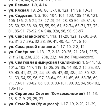
ул. Репина
: 1-9, 4-14
ул. Рясная
: 19, 2-8, 8б, 3-7, 8, 12а, 14, 9а, 13-31
ул. Садовая
: 1, 3, 100-104, 101, 103, 105-119, 121,
106-156, 2, 6-24, 25, 27-49, 26, 28, 30-50, 49, 51, 5-
25, 50, 52-58, 60, 53, 55, 59, 61, 62-74, 63-71, 73, 75-
81, 85-91, 76-92, 94, 94а, 92а, 96, 98, 93-97
ул. Саксаганского
: 1, 11а, 11-29, 12а, 12-30, 3-9,
9а, 31-37, 39а, 32-38, 39, 41, 40, 4а, 4/1, 6-10
ул. Самарской паланки
: 1-17, 10, 2-8, 12
ул. Сапёрная
: 1-13, 17, 2-18, 20-36, 21, 23/1, 23/5,
21г, 21д, 23а, 23б, 23в, 23д, 44 (по Тушинского)
ул. Святовладимирская (Калинина)
: 1, 5-11, 13,
101а, 103-117, 119, 15-25, 29-35, 14-38, 2-12, 35, 37,
39, 40, 41, 42, 43, 44, 45, 46, 47, 48, 48а, 49, 50, 52,
51, 53, 54, 55, 56, 57, 58-64, 59, 61-65, 66, 68-76, 69,
71, 73-81, 78-82, 86, 88, 8, 83-101, 90, 92, 94, 96-102,
106-116
ул. Серикова Сергея (Комсомольская)
: 11, 13,
15, 3, 7, 9, 23, 25, 27
ул. Семейная (Урицкого)
: 1-17, 19, 2-20, 21-29,