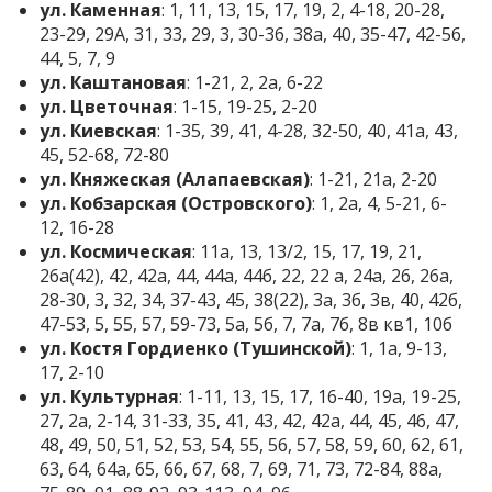
ул. Каменная
: 1, 11, 13, 15, 17, 19, 2, 4-18, 20-28,
23-29, 29А, 31, 33, 29, 3, 30-36, 38а, 40, 35-47, 42-56,
44, 5, 7, 9
ул. Каштановая
: 1-21, 2, 2а, 6-22
ул. Цветочная
: 1-15, 19-25, 2-20
ул. Киевская
: 1-35, 39, 41, 4-28, 32-50, 40, 41а, 43,
45, 52-68, 72-80
ул. Княжеская (Алапаевская)
: 1-21, 21а, 2-20
ул. Кобзарская (Островского)
: 1, 2а, 4, 5-21, 6-
12, 16-28
ул. Космическая
: 11а, 13, 13/2, 15, 17, 19, 21,
26а(42), 42, 42а, 44, 44а, 44б, 22, 22 а, 24а, 26, 26а,
28-30, 3, 32, 34, 37-43, 45, 38(22), 3а, 3б, 3в, 40, 42б,
47-53, 5, 55, 57, 59-73, 5а, 5б, 7, 7а, 7б, 8в кв1, 10б
ул. Костя Гордиенко (Тушинской)
: 1, 1а, 9-13,
17, 2-10
ул. Культурная
: 1-11, 13, 15, 17, 16-40, 19а, 19-25,
27, 2а, 2-14, 31-33, 35, 41, 43, 42, 42а, 44, 45, 46, 47,
48, 49, 50, 51, 52, 53, 54, 55, 56, 57, 58, 59, 60, 62, 61,
63, 64, 64а, 65, 66, 67, 68, 7, 69, 71, 73, 72-84, 88а,