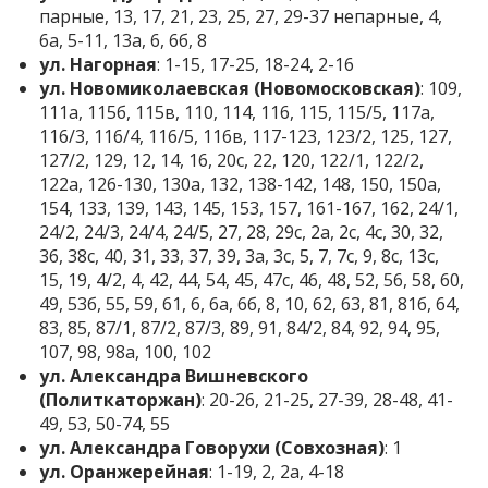
парные, 13, 17, 21, 23, 25, 27, 29-37 непарные, 4,
6а, 5-11, 13а, 6, 6б, 8
ул. Нагорная
: 1-15, 17-25, 18-24, 2-16
ул. Новомиколаевская (Новомосковская)
: 109,
111а, 115б, 115в, 110, 114, 116, 115, 115/5, 117а,
116/3, 116/4, 116/5, 116в, 117-123, 123/2, 125, 127,
127/2, 129, 12, 14, 16, 20с, 22, 120, 122/1, 122/2,
122а, 126-130, 130а, 132, 138-142, 148, 150, 150а,
154, 133, 139, 143, 145, 153, 157, 161-167, 162, 24/1,
24/2, 24/3, 24/4, 24/5, 27, 28, 29с, 2а, 2с, 4с, 30, 32,
36, 38с, 40, 31, 33, 37, 39, 3а, 3с, 5, 7, 7с, 9, 8с, 13с,
15, 19, 4/2, 4, 42, 44, 54, 45, 47с, 46, 48, 52, 56, 58, 60,
49, 53б, 55, 59, 61, 6, 6а, 6б, 8, 10, 62, 63, 81, 81б, 64,
83, 85, 87/1, 87/2, 87/3, 89, 91, 84/2, 84, 92, 94, 95,
107, 98, 98а, 100, 102
ул. Александра Вишневского
(Политкаторжан)
: 20-26, 21-25, 27-39, 28-48, 41-
49, 53, 50-74, 55
ул. Александра Говорухи (Совхозная)
: 1
ул. Оранжерейная
: 1-19, 2, 2а, 4-18