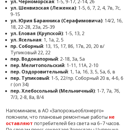
ул. Черноморская
: 1-5, 9-17, 2-14, 2б
ул. Шенвизская (Леженка)
: 1-5, 6, 7, 2, 4, 7в, 7с,
9-15
ул. Юрия Баранника (Серафимовича)
: 14/2, 16,
18, 22-28, 23а, 25-39
ул. Еловая (Крупской)
: 1-5, 13, 2
ул. Ясельная
: 1, 1а, 2, 5
пр. Соборный
: 13, 15, 17, 8б, 17в, 20, 20 в/
Тупиковый 22, 22
пер. Водонапорный
: 2-18, 3а, 5а
пер. Мелитопольский
: 1-11, 11A, 2-10
пер. Оздоровительный
: 1, 1а, 1б, 3, 5, 5а, б, в
пер. Тупиковый
: 1-5, 22/пр. Соборный 20 в, 4-6, 6
г (оп 34)
пер. Хлебосольный (Мельничный)
: 1-7, 7а, 7б,
7/3, 2-8, 8а, 8/4
Напоминаем, в АО «Запорожьеоблэнерго»
пояснили, что плановые ремонтные работы
не
оставляют
потребителей без света на 6–7 часов.
По словам пресс-секретаря Зореславы Цупренко,