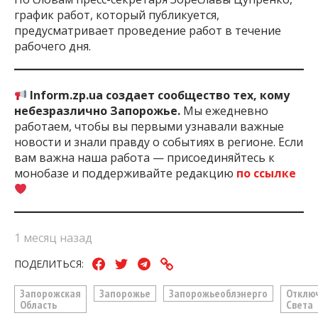
график работ, который публикуется,
предусматривает проведение работ в течение
рабочего дня.
Inform.zp.ua создает сообщество тех, кому
небезразлично Запорожье.
Мы ежедневно
работаем, чтобы вы первыми узнавали важные
новости и знали правду о событиях в регионе. Если
вам важна наша работа — присоединяйтесь к
монобазе и поддерживайте редакцию
по ссылке
1 месяц назад
ПОДЕЛИТЬСЯ:
Запорожская
Запорожье
Запорожьеоблэнерго
Отклю
Область
Света