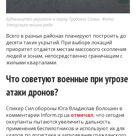
Будівництво укриття в парку Трудової Слави. Фото:
Запорізька міська рада
Всего в разных районах планируют построить до
десяти таких укрытий. При выборе локаций
приоритет отдаётся местам массового скопления
людей и зонам, непосредственно граничащим с
жилыми кварталами.
Что советуют военные при угрозе
атаки дронов?
Спикер Сил обороны Юга Владислав Волошин в
комментарии Inform.zp.ua
отмечал
, что сегодня
оккупанты пытаются увеличить дальность
применения беспилотников и используют их для
ударов по логистике и запугивания гражданского