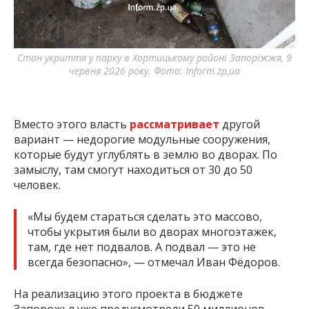
Стан укриття у парку в Хортицькому районі Запоріжжя, 9
См
червня 2026 року. Фото: Inform.zp,ua
Sm
Вместо этого власть
рассматривает
другой
вариант — недорогие модульные сооружения,
которые будут углублять в землю во дворах. По
замыслу, там смогут находиться от 30 до 50
человек.
«Мы будем стараться сделать это массово,
чтобы укрытия были во дворах многоэтажек,
там, где нет подвалов. А подвал — это не
всегда безопасно», — отмечал Иван Фёдоров.
На реализацию этого проекта в бюджете