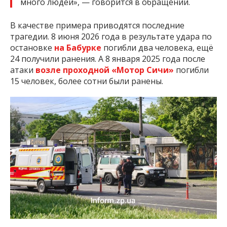
много людей», — говорится в обращении.
В качестве примера приводятся последние
трагедии. 8 июня 2026 года в результате удара по
остановке
на Бабурке
погибли два человека, ещё
24 получили ранения. А 8 января 2025 года после
атаки
возле проходной «Мотор Сичи»
погибли
15 человек, более сотни были ранены.
Н