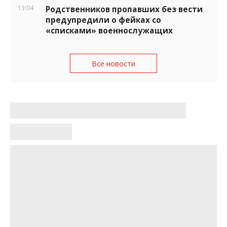
13:04
Родственников пропавших без вести
предупредили о фейках со
«списками» военнослужащих
Все новости
В Запорожье зафиксировали
последствия обстрела Днепровского
района (ФОТО)
Касимова Екатерина
•
14:32, 11 июня 2026